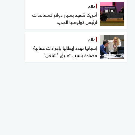
عالم
أمريكا تتعهد بمليار دولار كمساعدات
لرئيس كولومبيا الجديد
عالم
إسبانيا تهدد إيطاليا بإجراءات عقابية
مضادة بسبب تعليق "شنغن"