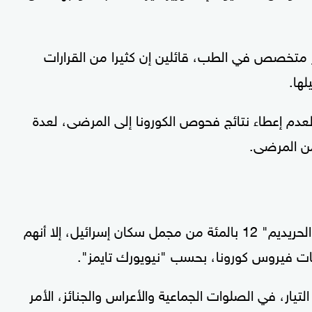
خر متخصص في الطب، قائلين إن كثيرا من القرارات
لها.
لعدم إعطاء نتائج فحوص الكورونا إلى المرضى، لعدة
 من المرضى.
ويشكل اليهود المتشددون دينيا أو من يعرف بـ"الحريديم" 12 بالمئة من مجمل سكان إسرائيل، إلا أنهم
يار، في الصلوات الجماعية والأعراس والجنائز، الأمر