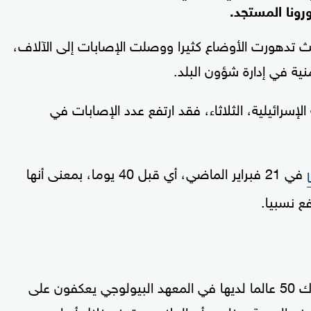
ونا المستجد.
ث تدهورت الأوضاع كثيرا ووصلت الإصابات إلى الآلاف،
ية في إدارة شؤون البلد.
إسرائيلية، الثلاثاء، فقد ارتفع عدد الإصابات في
في 21 فبراير الماضي، أي قبل 40 يوما، بمعنى أنها
وفي مطلع مارس الجاري، قالت الحكومة إن هناك 50 عالما لديها في المعهد البيولوجي يعكفون على
العبرية بعناوين أن العلاج سيتوفر خلال أسابيع.