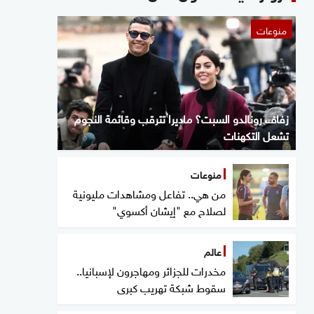
منوعات
زفاف رونالدو السبت؟ ماديرا تترقب وقائمة النجوم
تشعل التكهنات
منوعات
من هي.. تفاعل ومشاهدات مليونية
لصلاح مع "إيشان أكسوي"
عالم
مخدرات للجزائر ومهاجرون لإسبانيا..
سقوط شبكة تهريب كبرى