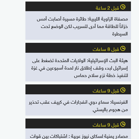
قبل 2 ساعة
l
مصفاة الزاوية الليبية: طائرة مسيرة أصابت أمس
خزاناً للطاقة مما أدى لتسريب لكن الوضع تحت
السيطرة
قبل 8 ساعات
l
هيئة البث الإسرائيلية: الولايات المتحدة تضغط على
إسرائيل لبدء وقف إطلاق نار لمدة أسبوعين في غزة
لتنفيذ خطة نزع سلاح حماس
قبل 9 ساعات
l
الفرنسية: سماع دوي انفجارات في كييف عقب تحذير
من هجوم باليستي
قبل 9 ساعات
l
مصادر يمنية لسكاي نيوز عربية : اشتباكات بين قوات