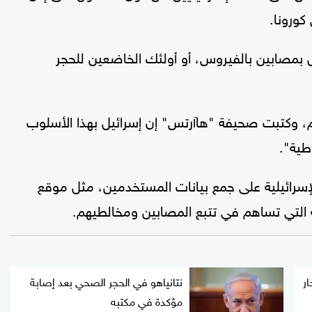
ورونا.
ل بمصابين بالفيروس، أو أولئك الخاضعين للحجر
ام، وكتبت صحيفة "هاآرتس" إن إسرائيل بهذا الأسلوب
طية".
إسرائيلية على جمع بيانات المستخدمين، مثل موقع
لتي تساهم في تتبع المصابين ومخالطيهم.
ار
نتانياهو في الحجر الصحي بعد إصابة
مؤكدة في مكتبه