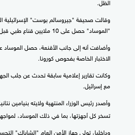
الظل.
وقالت صحيفة "جيروسالم بوست" الإسرائيلية الناطق
"الموساد" حصل على 10 ملايين قناع طبي قبل أيام.
وأضافت أنه إلى جانب الأقنعة، حصل الموساد 
الاختبار الخاصة بفحوص كورونا.
وكانت تقارير إعلامية سابقة تحدث عن جلب الجه
مع إسرائيل.
وأصدر رئيس الوزراء المنتهية ولايته بنيامين نتان
تسخر كل أجهزتها، بما في ذلك الموساد، لمواجه
وداخليا، تولى جهاز الأمن العام "الشاباك" الت