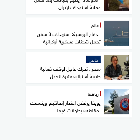
عملية استهداف لإيران
عالم
الدفاع الروسية: استهداف 3 سفن
تحمل شحنات عسكرية أوكرانية
خاص
مصر.. تحرك عاجل لوقف فعالية
طبيبة أسترالية مثيرة للجدل
رياضة
يويفا يرفض اعتذار إنفانتينو ويتمسك
بمقاطعة بطولات فيفا