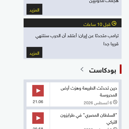
المزيد
قبل 10 ساعات
l
ترامب متحدثا عن إيران: أعتقد أن الحرب سنتنهي
قريبا جدا
المزيد
بودكاست
حين تحدثت الطبيعة وهزت أرض
المحروسة
21:06
6 أغسطس 2026
l
"السلطان المصري" في طرابزون
التركي
25:58