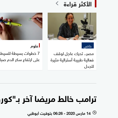
الأكثر قراءة
خاص
علوم
7 خطوات بسيطة للسيطر
مصر.. تحرك عاجل لوقف
على ارتفاع سكر الدم صبا
فعالية طبيبة أسترالية مثيرة
للجدل
ترامب خالط مريضا آخر بـ"كور
14 مارس 2020 - 06:26 بتوقيت أبوظبي
l