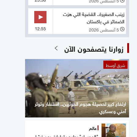
5 أغسطس 2026
l
زينب الصغيرة.. القضية التي هزت
الضمائر في باكستان
12:55
5 أغسطس 2026
l
زوارنا يتصفحون الآن
شرق أوسط
ارتفاع كبير لحصيلة هجوم الحوثيين.. استنفار وتوتر
أمني وعسكري
عالم
"الموساد" يطيح بقيادات بعد فشل