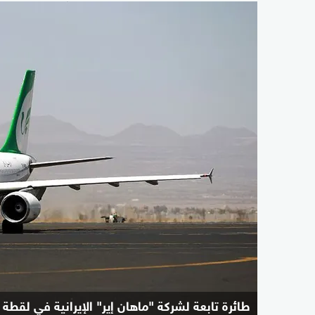
طائرة تابعة لشركة "ماهان إير" الإيرانية في لقطة