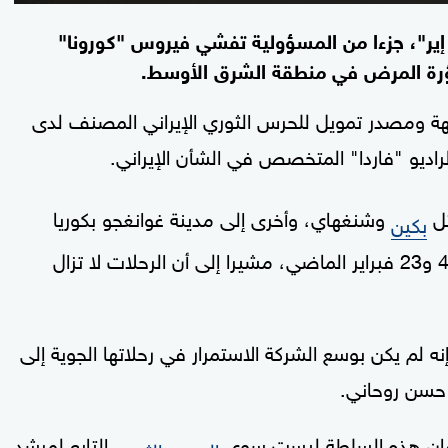
ن إير"، جزءا من المسؤولية تفشي فيروس "كورونا"
ؤرة المرض في منطقة الشرق الأوسط.
ة ومصدر تمويل للحرس الثوري الإيراني المصنف لدى
اديو "فاردا" المتخصص في الشأن الإيراني.
وشنغهاي، وأخرى إلى مدينة غوانغجو بكوريا
بكين
الجنوبية، التي يتفشى فيها الفيروس أيضا، بين 4 و23 فبراير الماضي، مشيرا إلى أن الرحلات لا تزال
إنه لم يكن بوسع الشركة الاستمرار في رحلاتها الجوية إلى
حسن روحاني.
، فإن هذه السلطة ليست سوى
التابع لمرشد
الحرس الثوري