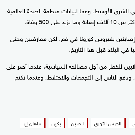
ي الشرق الأوسط، وفقا لبيانات منظمة الصحة العالمية
لى 500 وفاة.
فبراير الماضي أول إصابتين بفيروس كورونا في قم، لكن معارضين وحتى
في البلاد قبل هذا التاريخ.
انيين للخطر من أجل مصالحه السياسية، عندما أصر على
ابات التي تمت بعد يومين (21 فبراير)، ودفع الناس إلى التجمعات والاختلاط، وعندما تكتم
ي
الحرس الثوري
الصين
بكين
ماهان إير