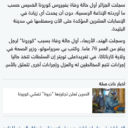
سجلت الجزائر أول حالة وفاة بفيروس كورونا الخميس حسب
ما أوردته الإذاعة الرسمية، دون أن يحدث أي زيادة في
الإصابات العشرين المؤكدة حتى الآن ومعظمها في مدينة
البليدة.
وسجلت الهند، الأربعاء، أول حالة وفاة بسبب "كورونا" لرجل
يبلغ من العمر 76 عاما. وكتب بي سريرامولو، وزير الصحة في
ولاية كارناتاكا، في تغريدةعلى تويتر إن السلطات تتخذ حاليا
إجراءات تتبع المخالطين له والعزل وإجراءات أخرى تتعلق بالأمر.
أخبار ذات صلة
الصين تعلن تجاوزها "ذروة" تفشي كورونا
الإمارات تسجل إصابات جديدة بكورونا مرتبطة بالسفر للخارج