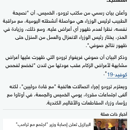
وأعلن بيان رسمي من مكتب ترودو، الخميس، أن "نصيحة
الطبيب لرئيس الوزراء هي مواصلة أنشطته اليومية، مع مراقبة
نفسه، نظرا لعدم ظهور أي أعراض عليه. ومع ذلك، وزيادة في
الحذر، يختار رئيس الوزراء الانعزال والعمل من المنزل حتى
ظهور نتائج صوفي".
وذكر البيان أن صوفي غريغوار ترودو التي ظهرت عليها أعراض
مشابهة لأعراض الزكام عقب عودتها من لندن "تخضع لفحص
".
كوفيد-19
ويعتزم ترودو إجراء اتصالات هاتفية "مع قادة دوليين"، لكنه
ألغى اجتماعات مقررة، يومي الخميس والجمعة، في أوتاوا مع
رؤساء وزراء المقاطعات والأقاليم الكندية.
أخبار ذات صلة
البرازيل تعلن إصابة وزير "اجتمع مع ترامب"