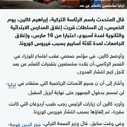
تركيا ستستعين بالتعلم عن بعد
قال المتحدث باسم الرئاسة التركية، إبراهيم كالين، يوم
الخميس، إن السلطات قررت إغلاق المدارس الابتدائية
والثانوية لمدة أسبوع، اعتبارا من 16 مارس، وإغلاق
الجامعات لمدة ثلاثة أسابيع بسبب فيروس كورونا.
وأوضح كالين، في مؤتمر صحفي عقب اجتماع للوزراء في
القصر الرئاسي،أن بلاده ستستعين بتقنيات التعلم عن بعد
لأجل كبح انتشار العدوى.
وأشار إلى أن ن جميع الأحداث الرياضية التي ستقام في
،
تركيا
لن تسمح بدخول الجمهور حتى نهاية أبريل المقبل.
وأورد كالين أن زيارات الرئيس رجب طيب أردوغان التي كانت
مقررة، تم إلغاؤها بسبب انتشار فيروس كورونا.
وفي وقت سابق، قال وزير الصحة التركي،
،
فخر الدين قوجة