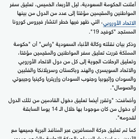
أعلنت الحكومة السعودية، ليل الأربعاء الخميس، تعليق سفر
المواطنين والمقيمين مؤقتا إلى عدد من الدول من بينها
، التي ظهر فيها خطر انتشار فيروس كورونا
الاتحاد الأوروبي
المستجد "كوفيد 19".
وذكر بيان نقلته وكالة الأنباء السعودية "واس" أن "حكومة
المملكة قررت تعليق سفر المواطنين والمقيمين مؤقتا،
وتعليق الرحلات الجوية إلى كل من دول الاتحاد الأوروبي
والاتحاد السويسري والهند وباكستان وسريلانكا والفلبين
والسودان وإثيوبيا وجنوب السودان وإريتريا وكينيا وجيبوتي
والصومال".
وأضافت: "وتقرر أيضا تعليق دخول القادمين من تلك الدول
أو دخول من كان موجودا بها خلال الـ 14 يوما السابقة
لقدومه".
كما تم تعليق حركة المسافرين عبر المنافذ البرية جميعها مع
الأردن، مع استمرار السماح بالحركة التجارية والشحن ومرور