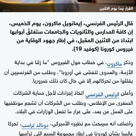
القرار يبدأ يوم الاثنين
قال الرئيس الفرنسي، إيمانويل ماكرون، يوم الخميس،
إن كافة المدارس والثانويات والجامعات ستغلقُ أبوابها
ابتداءً من الاثنين المقبل، في إطار جهود الوقاية من
فيروس كورونا (كوفيد 19).
وذكر
، في خطاب حول الفيروس "ما زلنا في بداية
ماكرون
الأزمة، والعدوى تتفشى في أوروبا"، وطلب من الفرنسيين أن
يقللوا من تحركاتهم إلا في حال كان ذلك ضروريا.
وأعلن
اتخاذ إجراءات لأجل حماية الشركات
الرئيس الفرنسي
الصغرى من الإفلاس، وطلب من الشركات أن تشجع موظفيها
على العمل عن بعد، على غرار ما تفعل الوزارات في البلاد.
وأضاف أنه سيبحث مع نظيره الأميركي،
، تحركا
دونالد ترامب
عالميا بشأن كورونا في إطار مجموعة السبع التي ترأسها