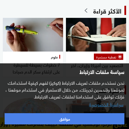
الأكثر قراءة
تغطية مستمرة
علوم
7 خطوات بسيطة للسيطرة
التصعيد بين أميركا وإيران.. آخر
سياسة ملفات الارتباط
على ارتفاع سكر الدم صباحا
الأخبار
نحن نستخدم ملفات تعريف الارتباط (كوكيز) لفهم كيفية استخدامك
اخترنا لكم
لموقعنا ولتحسين تجربتك. من خلال الاستمرار في استخدام موقعنا ،
فإنك توافق على استخدامنا لملفات تعريف الارتباط.
سياسية الخصوصية
موافق
عاجل
جستياً في منطقة كييف بطائرات مسيّرة
وزارة الدفاع الروسية: