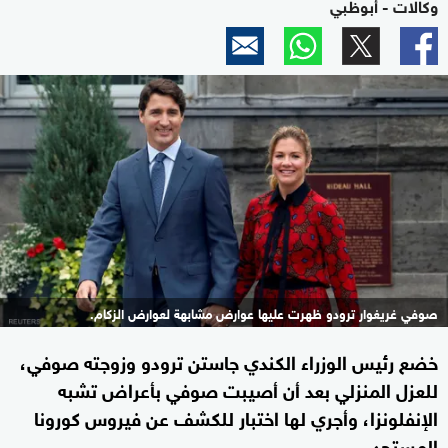
وكالات - أبوظبي
صوفي غريغوار ترودو ظهرت عليها عوارض مشابهة لعوارض الزكام.
خضع رئيس الوزراء الكندي جاستن ترودو وزوجته صوفي،
للعزل المنزلي بعد أن أصيبت صوفي بأعراض تشبه
الإنفلونزا، وأجري لها اختبار للكشف عن فيروس كورونا
المستجد.