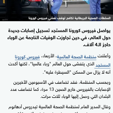
السلطات الصحية البريطانية تكافح لوقف تفشي فيروس كورونا
يواصل فيروس كورونا المستجد تسجيل إصابات جديدة
حول العالم، في حين تجاوزت الوفيات الناجمة عن الوباء
حاجز الـ4 آلاف.
وأعلنت
، الأربعاء،
منظمة الصحة العالمية
فيروس كورونا
الذي يتفشى حول العالم "وباء عالميا"، لكنها أكدت
المستجد
أنه لا يزال من الممكن "السيطرة عليه".
وبحسب المنظمة، فقد تضاعف في الأسبوعين الأخيرين
الإصابات بالفيروس خارج الصين 13 مرة، كما تضاعف عدد
البلدان التي وصل إليها الوباء ثلاث مرات.
وقال المدير العام لمنظمة الصحة العالمية تيدروس أدهانوم
غيبريسوس، في مؤتمر صحفي، في جنيف: "نحن قلقون