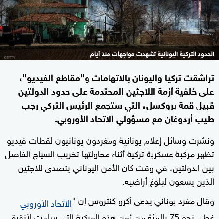
الحدود التركية اليونانية تشهدت مواجهات منذ أيام
تراشقت تركيا واليونان بالاتهامات و"مقاطع الفيديو"،
على خلفية أزمة اللاجئين المحتدمة على حدود الدولتين
قبيل قمة بروكسل، التي ستجمع الرئيس التركي رجب
طيب أردوغان مع مسؤولي الاتحاد الأوروبي.
ونشرت وسائل إعلام يونانية ومغردون يونانيون لقطات فيديو
تظهر مركبة عسكرية تركية أثناء محاولتها تخريب السياج الفاصل
بين الدولتين، في وقت كان الأمن اليوناني يتصدى للاجئين
الذين يسعون لبلوغ أراضيه.
وقال مغرد يوناني يدعى أكرو كنتروس إن "
الاتحاد الأوروبي
غطى نحو 75 بالمئة من ثمن هذه المركبة التي سلمت لأنقرة