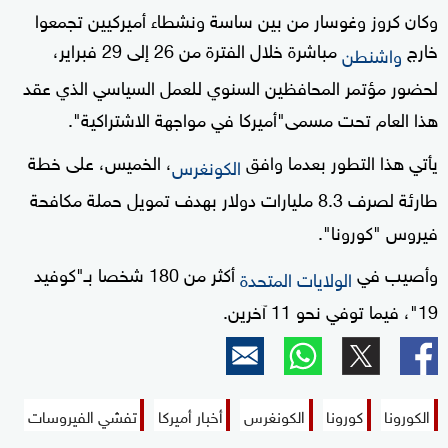
وكان كروز وغوسار من بين ساسة ونشطاء أميركيين تجمعوا
خارج
مباشرة خلال الفترة من 26 إلى 29 فبراير،
واشنطن
لحضور مؤتمر المحافظين السنوي للعمل السياسي الذي عقد
هذا العام تحت مسمى"أميركا في مواجهة الاشتراكية".
يأتي هذا التطور بعدما وافق
، الخميس، على خطة
الكونغرس
طارئة لصرف 8.3 مليارات دولار بهدف تمويل حملة مكافحة
فيروس "كورونا".
وأصيب في
أكثر من 180 شخصا بـ"كوفيد
الولايات المتحدة
19"، فيما توفي نحو 11 آخرين.
الكورونا
كورونا
الكونغرس
أخبار أميركا
تفشي الفيروسات