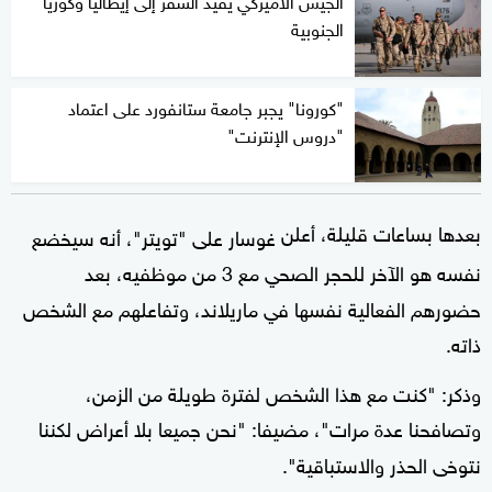
الجيش الأميركي يقيد السفر إلى إيطاليا وكوريا
الجنوبية
"كورونا" يجبر جامعة ستانفورد على اعتماد
"دروس الإنترنت"
بعدها بساعات قليلة، أعلن
غوسار على "تويتر"، أنه سيخضع
نفسه هو الآخر للحجر الصحي مع 3 من موظفيه، بعد
حضورهم الفعالية نفسها في ماريلاند، وتفاعلهم مع الشخص
ذاته.
وذكر: "كنت مع هذا الشخص لفترة طويلة من الزمن،
وتصافحنا عدة مرات"، مضيفا: "نحن جميعا بلا أعراض لكننا
نتوخى الحذر والاستباقية".