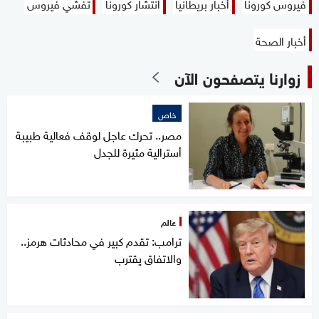
فيروس كورونا
أخبار بريطانيا
انتشار كورونا
تفشي فيروس
أخبار الصحة
زوارنا يتصفحون الآن
خاص
مصر.. تحرك عاجل لوقف فعالية طبيبة
أسترالية مثيرة للجدل
عالم
ترامب: تقدم كبير في محادثات هرمز..
والاتفاق يقترب