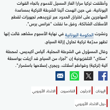
وأطلقت تركيا مرارا الغاز المسيل للدموع باتجاه القوات
اليونانية، في حين اتهمت أثينا الشرطة التركية بمساعدة
المهاجرين على اختراق الحدود عبر تزويدهم تجهيزات لقطع
الأسلاك الشائكة، وفق ما نقلت "فرانس برس".
ونشرت
في نهاية الأسبوع مشاهد قالت إنها
الحكومة اليونانية
تظهر مدرّعة تركية تحاول إزالة السياج.
وقال المسؤول في الشرطة المحلية، ألياس أكيديس، لمحطة
"سكاي" التلفزيونية إن "أجزاء من السياج قد أزيلت بواسطة
آلية (تركية) وقواطع أسلاك، ويجري إصلاحها باستمرار".
اليونان
لاجئون
القاصرون
الاتحاد الأوروبي
دول الاتحاد الأوروبي