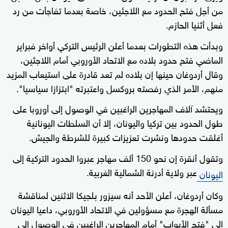
من أجل فتح الحدود مع اللاجئين، خاصة بعدما تفاجأت من رد
فعل أثنيا الحازم.
وبدأت هذه التطورات بعدما أعلن الرئيس التركي أواخر فبراير
الماضي فتح حدود بلاده مع الاتحاد الأوروبي أمام اللاجئين،
وقال أردوغان حينها إن بلاده لم تعد قادرة على استيعاب المزيد
منهم، الأمر الذي رفصته بروكسل واعتبرته "ابتزازا سياسيا".
ويحتشد آلاف المهاجرين الراغبين في الوصول إلى أوروبا على
طول الحدود بين تركيا واليونان، إلا أن السلطات اليونانية
أغلقت حدودها ونشرت تعزيزات كبيرة للشرطة والجيش.
وتقول أنقرة إن نحو 150 ألف مهاجر عبروا الحدود التركية إلى
عبر ولاية أدرنة الشمالية الغربية.
اليونان
وكان أردوغان، أعلن الأحد أنه سيزور بلجيكا الاثنين لمناقشة
مسألة الهجرة مع مسؤولين في الاتحاد الأوروبي، داعيا اليونان
إلى "فتح الأبواب" أمام المهاجرين الراغبين في الوصول إلى