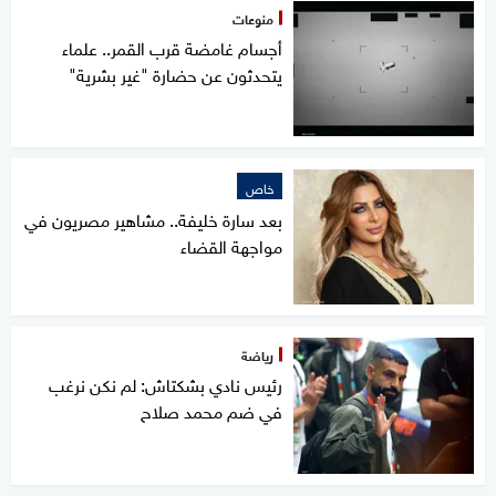
منوعات
أجسام غامضة قرب القمر.. علماء
يتحدثون عن حضارة "غير بشرية"
خاص
بعد سارة خليفة.. مشاهير مصريون في
مواجهة القضاء
رياضة
رئيس نادي بشكتاش: لم نكن نرغب
في ضم محمد صلاح