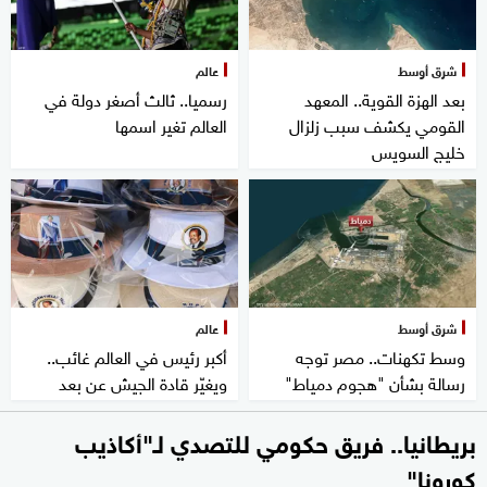
شرق أوسط
عالم
بعد الهزة القوية.. المعهد
رسميا.. ثالث أصغر دولة في
القومي يكشف سبب زلزال
العالم تغير اسمها
خليج السويس
شرق أوسط
عالم
وسط تكهنات.. مصر توجه
أكبر رئيس في العالم غائب..
رسالة بشأن "هجوم دمياط"
ويغيّر قادة الجيش عن بعد
بريطانيا.. فريق حكومي للتصدي لـ"أكاذيب
كورونا"