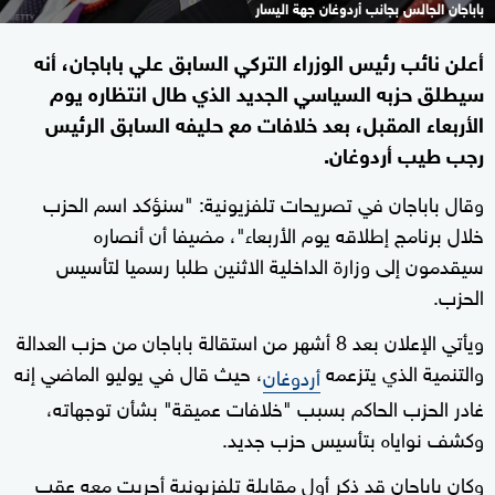
باباجان الجالس بجانب أردوغان جهة اليسار
أعلن نائب رئيس الوزراء التركي السابق علي باباجان، أنه
سيطلق حزبه السياسي الجديد الذي طال انتظاره يوم
الأربعاء المقبل، بعد خلافات مع حليفه السابق الرئيس
رجب طيب أردوغان.
وقال باباجان في تصريحات تلفزيونية: "سنؤكد اسم الحزب
خلال برنامج إطلاقه يوم الأربعاء"، مضيفا أن أنصاره
سيقدمون إلى وزارة الداخلية الاثنين طلبا رسميا لتأسيس
الحزب.
ويأتي الإعلان بعد 8 أشهر من استقالة باباجان من حزب العدالة
والتنمية الذي يتزعمه
، حيث قال في يوليو الماضي إنه
أردوغان
غادر الحزب الحاكم بسبب "خلافات عميقة" بشأن توجهاته،
وكشف نواياه بتأسيس حزب جديد.
وكان باباجان قد ذكر أول مقابلة تلفزيونية أجريت معه عقب