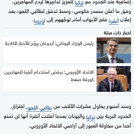
إضافية عند الحدود مع
لتعزيز تدابيرها لردع المهاجرين،
تركيا
وفق ما أعلن مصدر حكومي، وسط تدفق لطالبي اللجوء بعد
إعلان
فتح الأبواب أمام توجّههم إلى
.
أنقرة
أوروبا
أخبار ذات صلة
رئيس الوزراء اليوناني: أردوغان يروّج للأخبار الكاذبة
الاتحاد الأوروبي: نرفض استخدام أنقرة للمهاجرين
كورقة ضغط
ومنذ أسبوع يحاول عشرات الآلاف من
اختراق
طالبي اللجوء
الحدود البرية بين
واليونان بعدما أعلنت أنقرة أنها لن تمنع
تركيا
أحدا من محاولة العبور إلى أراضي الاتحاد الأوروبي.