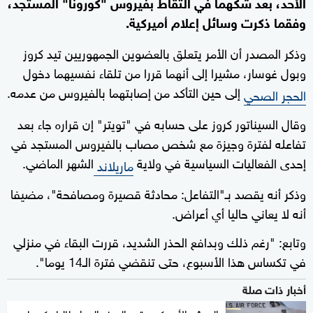
الأحد، بعد شكهما في التقاط بفيروس "كورونا" المستجد،
وفقما ذكرت وسائل إعلام أميركية.
وذكر المصدر أن الأمر يتعلق بالعضوين الجمهوريين تيد كروز
وبول غوسار، مشيرا إلى أنهما قررا من تلقاء نفسيهما دخول
إلى حين التأكد من إصابتهما بالفيروس من عدمه.
الحجر الصحي
وقال السيناتور كروز على حسابه في "تويتر" إن قراره جاء بعد
تفاعله لفترة وجيزة مع شخص مصاب بالفيروس المستجد في
إحدى الفعاليات السياسية في ولاية
الشهر الماضي.
ماريلاند
وذكر أنه يقصد بـ"التفاعل: محادثة قصيرة ومصافحة"، مضيفا
أنه لا يعاني حاليا أي أعراض.
وتابع: "رغم ذلك وبدافع الحذر الشديد، قررت البقاء في منزلي
في تكساس هذا الأسبوع، حتى تنقضي فترة الـ14 يوما".
أخبار ذات صلة