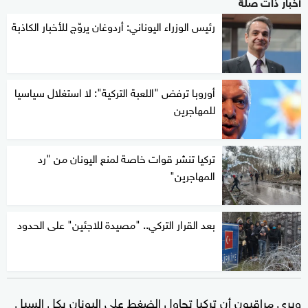
أخبار ذات صلة
رئيس الوزراء اليوناني: أردوغان يروّج للأخبار الكاذبة
أوروبا ترفض "اللعبة التركية": لا استغلال سياسيا
للمهاجرين
تركيا تنشر قوات خاصة لمنع اليونان من "رد
المهاجرين"
بعد القرار التركي.. "مصيدة للاجئين" على الحدود
ويرى مراقبون أن تركيا تحاول الضغط على اليونان بكل السبل