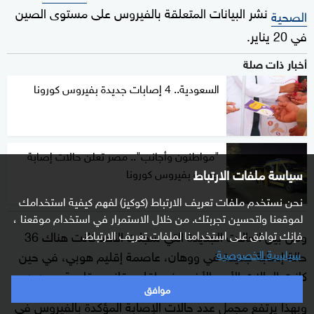
نشر البيانات المتعلقة بالفيروس على مستوى الصين
الصحية
في 20 يناير.
أخبار ذات صلة
السعودية.. 4 إصابات جديدة بفيروس كورونا
"مواطنون وأجانب".. مصر تعلن حالات إصابة
سياسة ملفات الارتباط
جديدة بفيروس كورونا
نحن نستخدم ملفات تعريف الارتباط (كوكيز) لفهم كيفية استخدامك
لموقعنا ولتحسين تجربتك. من خلال الاستمرار في استخدام موقعنا ،
ومن بين الحالات الجديدة التي سجلت الأحد كانت هناك 36
فإنك توافق على استخدامنا لملفات تعريف الارتباط.
سياسية الخصوصية
حالة إصابة جديدة في ووهان، عاصمة إقليم هوبي، في حين
كانت الحالات الأربع الأخرى في إقليم قانسو قادمة من
.
إيران
موافق
وبهذا يرتفع مجمل عدد حالات الإصابة المؤكدة بالفيروس في