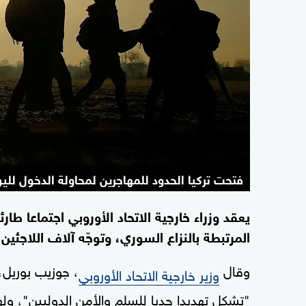
فتحت تركيا الحدود للمهاجرين لمحاولة الدخول لليون
يعقد وزراء خارجية الاتحاد الأوروبي اجتماعا طار
المرتبطة بالنزاع السوري، وتوجّه آلاف اللاجئين إ
وقال
، جوزيب بوريل،
وزير خارجية الاتحاد الأوروبي
"تشكل تهديدا جديا للسلم والأمن الدوليين"، وله