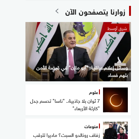
زوارنا يتصفحون الآن
شرق أوسط
وسائل إعلام عراقية: "أبو مازن" في قبضة الأمن
بتهم فساد
علوم
7 ثوان بلا جاذبية.. "ناسا" تحسم جدل
"كارثة الأربعاء"
منوعات
زفاف رونالدو السبت؟ ماديرا تترقب