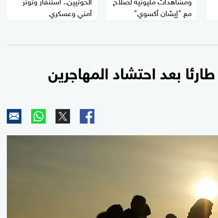
ومشاهدات مليونية لصلاح
الحوثيين.. استنفار وتوتر
مع "إيشان أكسوي"
أمني وعسكري
 طارئا بعد احتشاد المهاجرين