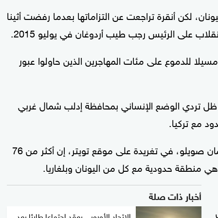
يونان، لكن أنقرة تراجعت عن التزاماتها بعدما رفضت أثينا
نقلاب على الرئيس رجب طيب أردوغان في يوليو 2015.
مسيلا للدموع على مئات المهاجرين الذين حاولوا عبور
في ظل تردي الوضع الإنساني بمحافظة إدلب شمال غربي
د مع تركيا.
في غضون ذلك، قال وزير الداخلية التركي، سليمان صويلو، في تغريدة على موقع تويتر، إن أكثر من 76
وهي منطقة حدودية مع كل من اليونان وبلغاريا.
أخبار ذات صلة
الاتحاد الأوروبي يعقد اجتماعا طارئا بعد