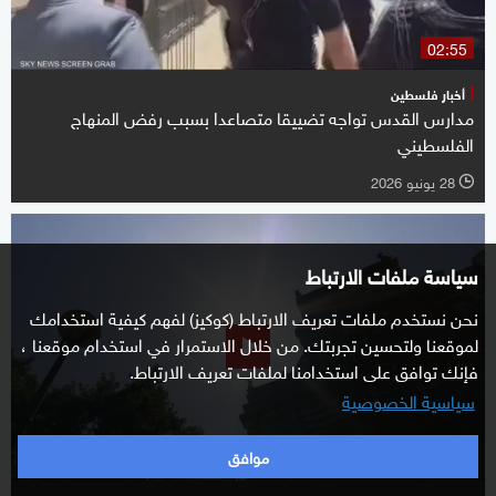
02:55
أخبار فلسطين
مدارس القدس تواجه تضييقا متصاعدا بسبب رفض المنهاج
الفلسطيني
28 يونيو 2026
l
سياسة ملفات الارتباط
نحن نستخدم ملفات تعريف الارتباط (كوكيز) لفهم كيفية استخدامك
لموقعنا ولتحسين تجربتك. من خلال الاستمرار في استخدام موقعنا ،
فإنك توافق على استخدامنا لملفات تعريف الارتباط.
سياسية الخصوصية
موافق
01:29