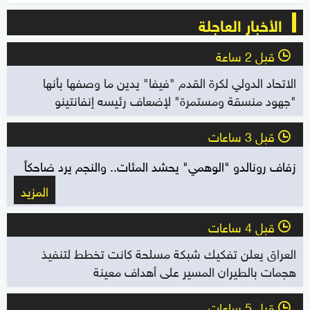
الأخبار العاجلة
قبل 2 ساعة
l
الاتحاد الدولي لكرة القدم "فيفا" يدين ما وصفها بأنها
"جهود منسقة ومستمرة" لإضعاف رئيسه إنفانتينو
قبل 3 ساعات
l
زفاف رونالدو "الوهمي" يحشد المئات.. والنجم يرد ضاحكاً
المزيد
قبل 4 ساعات
l
العراق يعلن تفكيك شبكة مسلحة كانت تخطط لتنفيذ
هجمات بالطيران المسير على أهداف معينة
قبل 5 ساعات
l