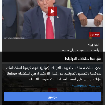
00:22
أخبار إيران
ترامب: سنضرب إيران بقوة
سياسة ملفات الارتباط
30 يوليو 2026
l
نحن نستخدم ملفات تعريف الارتباط (كوكيز) لفهم كيفية استخدامك
لموقعنا ولتحسين تجربتك. من خلال الاستمرار في استخدام موقعنا ،
فإنك توافق على استخدامنا لملفات تعريف الارتباط.
سياسية الخصوصية
موافق