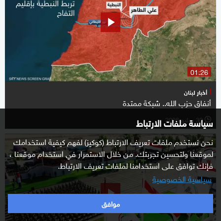
01:26
أخبار لبنان
أنفاق حزب الله.. شبكة ممتدة
30 يوليو 2026
سياسة ملفات الارتباط
l
نحن نستخدم ملفات تعريف الارتباط (كوكيز) لفهم كيفية استخدامك
لموقعنا ولتحسين تجربتك. من خلال الاستمرار في استخدام موقعنا ،
فإنك توافق على استخدامنا لملفات تعريف الارتباط.
سياسية الخصوصية
موافق