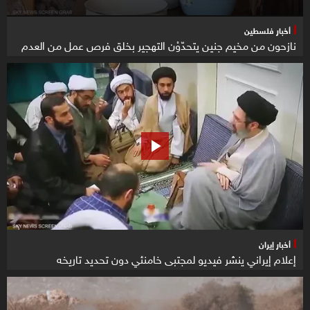
أخبار فلسطين
نازحون من مخيم جنين يتحدّوْن التهجير بخلق فرص عمل من العدم
أخبار إيران
إعلام إيراني ينشر فيديو لمجتبى خامنئي دون تحديد تاريخه