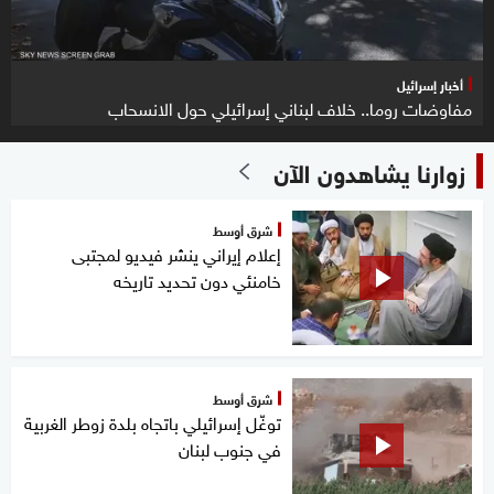
أخبار إسرائيل
مفاوضات روما.. خلاف لبناني إسرائيلي حول الانسحاب
زوارنا يشاهدون الآن
شرق أوسط
إعلام إيراني ينشر فيديو لمجتبى
خامنئي دون تحديد تاريخه
شرق أوسط
توغّل إسرائيلي باتجاه بلدة زوطر الغربية
في جنوب لبنان