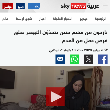
راديو
مباشر
الرئيسية
فيديو
الأخبار العاجلة
أخبار
شرق أوسط
عالم
نازحون من مخيم جنين يتحدّوْن التهجير بخلق
فرص عمل من العدم
9 يوليو 2026 - 10:25 بتوقيت أبوظبي
l
0
seconds
of
2
minutes,
19
seconds