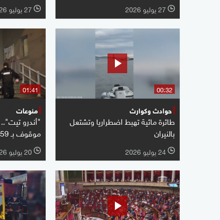
27 يوليو 2026
27 يوليو 2026
l
l
01:41
00:32
حوادث وكوارث
منوعات
طائرة مائية تهبط اضطراريا وتشتعل
"أندرو تيت".
بالنيران
موقوف بـ 59 تهمة جنائية
24 يوليو 2026
20 يوليو 2026
l
l