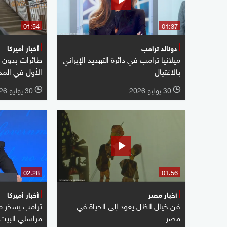
01:54
01:37
دونالد ترامب
أخبار أميركا
ميلانيا ترامب في دائرة التهديد الإيراني
طائرات بدون ط
بالاغتيال
الأول في المد
30 يوليو 2026
30 يوليو 2026
l
l
02:28
01:56
أخبار مصر
أخبار أميركا
فن خيال الظل يعود إلى الحياة في
ترامب يسخر م
مصر
مراسلي البيت