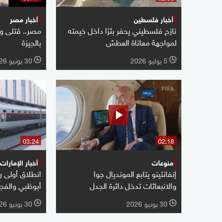
أخبار فلسطين
أخبار مصر
نازح فلسطيني يحفر بئرًا داخل خيمته
مصر.. قتلى و
لمواجهة معاناة العطش
بالجيزة
5 يوليو 2026
30 يونيو 2026
l
l
03:24
02:18
منوعات
أخبار الإمارات
إنفانتينو يتابع المونديال جوا
انطلاق أولى ر
والانبعاثات تدخل دائرة الجدل
أبوظبي والفجي
30 يونيو 2026
30 يونيو 2026
l
l