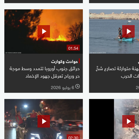
01:54
حوادث وكوارث
نة متوارثة تصارع شحَّ
حرائق جنوب أوروبا تتمدد وسط موجة
يات الحرب
حر ورياح تعرقل جهود الإخماد
6 يوليو 2026
l
02:30