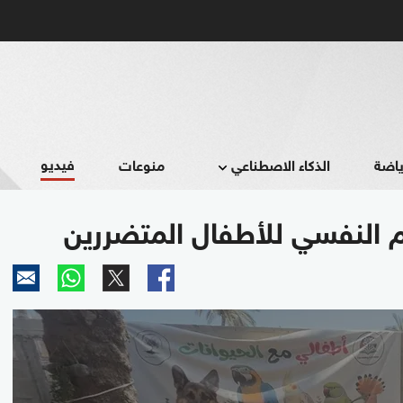
فيديو
ياضة
الذكاء الاصطناعي
منوعات
م النفسي للأطفال المتضررين
0
seconds
of
2
minutes,
50