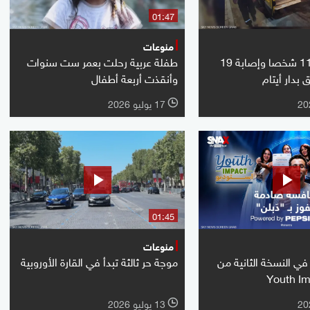
01:47
منوعات
الجزائر.. وفاة 11 شخصا وإصابة 19
طفلة عربية رحلت بعمر ست سنوات
بدار أيتام
وأنقذت أربعة أطفال
17 يوليو 2026
l
01:45
منوعات
ي النسخة الثانية من
موجة حر ثالثة تبدأ في القارة الأوروبية
Youth Im
13 يوليو 2026
l