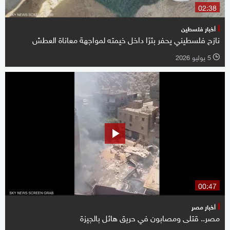
02:38
أخبار فلسطين
نازح فلسطيني يحفر بئرًا داخل خيمته لمواجهة معاناة العطش
5 يوليو 2026
l
00:47
أخبار مصر
مصر.. قتلى ومصابون في حريق هائل بالجيزة