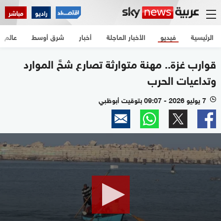
راديو
مباشر
الرئيسية
فيديو
الأخبار العاجلة
أخبار
شرق أوسط
عالم
قوارب غزة.. مهنة متوارثة تصارع شحَّ الموارد
وتداعيات الحرب
7 يوليو 2026 - 09:07 بتوقيت أبوظبي
l
0
seconds
of
2
minutes,
36
seconds