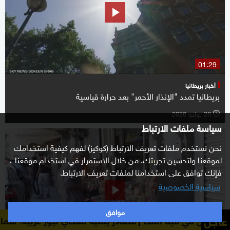
01:29
أخبار بريطانيا
بريطانيا تمدد "الإنذار الأحمر" بعد حرارة قياسية
26 يونيو 2026
l
سياسة ملفات الارتباط
نحن نستخدم ملفات تعريف الارتباط (كوكيز) لفهم كيفية استخدامك
لموقعنا ولتحسين تجربتك. من خلال الاستمرار في استخدام موقعنا ،
فإنك توافق على استخدامنا لملفات تعريف الارتباط.
سياسية الخصوصية
موافق
عاجل
صادر يمنية لسكاي نيوز عربية: سماع دوي انفجارين جديدين في 