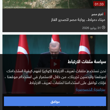
01:33
أخبار مصر
ميناء دمياط.. بوابة مصر لتصدير الغاز
31 يوليو 2026
l
سياسة ملفات الارتباط
نحن نستخدم ملفات تعريف الارتباط (كوكيز) لفهم كيفية استخدامك
لموقعنا ولتحسين تجربتك. من خلال الاستمرار في استخدام موقعنا ،
فإنك توافق على استخدامنا لملفات تعريف الارتباط.
سياسية الخصوصية
00:25
أردوغان
موافق
أردوغان: نرغب في المشاركة في أي مبادرة لدعم الأمن في المنطقة