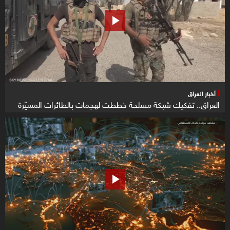
أخبار العراق
العراق.. تفكيك شبكة مسلحة خططت لهجمات بالطائرات المسيّرة