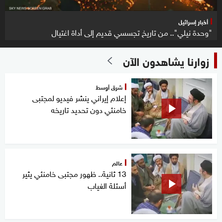
أخبار إسرائيل
"وحدة نيلي".. من تاريخ تجسسي قديم إلى أداة اغتيال
زوارنا يشاهدون الآن
شرق أوسط
إعلام إيراني ينشر فيديو لمجتبى
خامنئي دون تحديد تاريخه
عالم
13 ثانية.. ظهور مجتبى خامنئي يثير
أسئلة الغياب