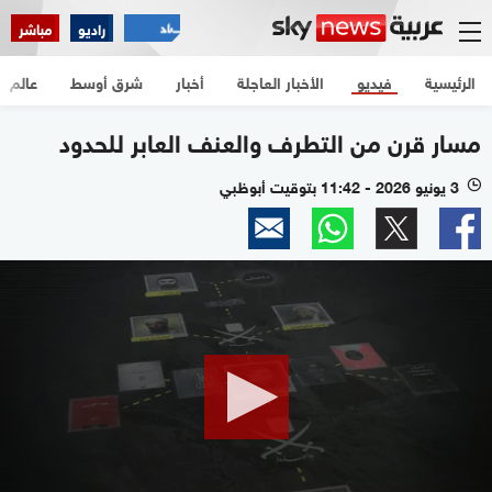
راديو
مباشر
الرئيسية
فيديو
الأخبار العاجلة
أخبار
شرق أوسط
عالم
مسار قرن من التطرف والعنف العابر للحدود
3 يونيو 2026 - 11:42 بتوقيت أبوظبي
l
0
seconds
of
4
minutes,
25
seconds