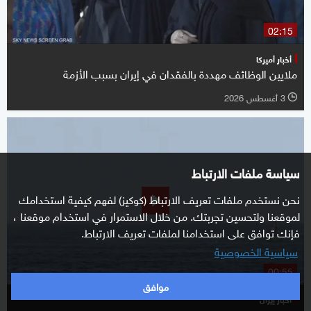
02:15
أخبار أميركا
ملايين الوظائف مهددة بالفقدان في إيران بسبب الأزمة
3 أغسطس 2026
l
سياسة ملفات الارتباط
نحن نستخدم ملفات تعريف الارتباط (كوكيز) لفهم كيفية استخدامك
لموقعنا ولتحسين تجربتك. من خلال الاستمرار في استخدام موقعنا ،
فإنك توافق على استخدامنا لملفات تعريف الارتباط.
سياسية الخصوصية
00:55
موافق
أخبار إيران