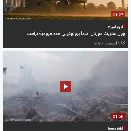
01:27
أخبار أميركا
وول ستريت جورنال: خطأ بروتوكولي هدد مروحية ترامب
5 أغسطس 2026
l
01:56
أخبار روسيا