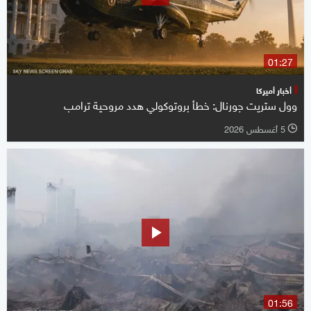
01:27
أخبار أميركا
وول ستريت جورنال: خطأ بروتوكولي هدد مروحية ترامب
5 أغسطس 2026
l
01:56