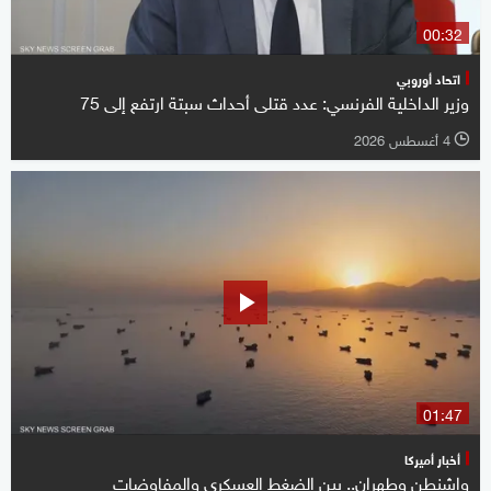
00:32
اتحاد أوروبي
وزير الداخلية الفرنسي: عدد قتلى أحداث سبتة ارتفع ‌إلى 75
4 أغسطس 2026
l
01:47
أخبار أميركا
واشنطن وطهران.. بين الضغط العسكري والمفاوضات