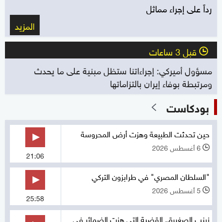
رداً على إجراء مماثل
المزيد
قبل 3 ساعات
l
مسؤول أميركي: إجراءاتنا ستظل مبنية على ما يحدث
ومرتبطة بوفاء إيران بالتزاماتها
بودكاست
حين تحدثت الطبيعة وهزت أرض المحروسة
6 أغسطس 2026
l
21:06
"السلطان المصري" في طرابزون التركي
5 أغسطس 2026
l
25:58
زينب الصغيرة.. القضية التي هزت الضمائر في