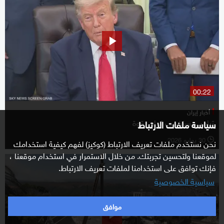
00:22
أخبار إيران
ترامب: سنضرب إيران بقوة
سياسة ملفات الارتباط
30 يوليو 2026
نحن نستخدم ملفات تعريف الارتباط (كوكيز) لفهم كيفية استخدامك
l
لموقعنا ولتحسين تجربتك. من خلال الاستمرار في استخدام موقعنا ،
فإنك توافق على استخدامنا لملفات تعريف الارتباط.
سياسية الخصوصية
موافق