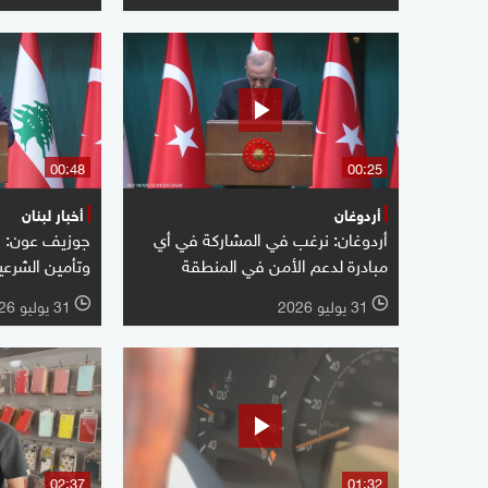
00:48
00:25
أردوغان
أخبار لبنان
أردوغان: نرغب في المشاركة في أي
جوزيف عون: نس
مبادرة لدعم الأمن في المنطقة
وتأمين الشرعية
31 يوليو 2026
31 يوليو 2026
l
l
02:37
01:32