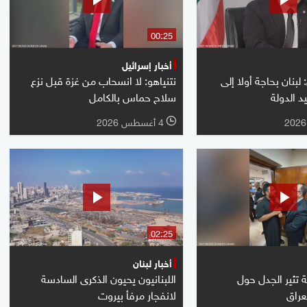
00:25
أخبار إسرائيل
بنان بحاجة أولا إلى
نتنياهو: لا انسحاب من غزة قبل نزع
د الدولة
سلاح حماس بالكامل
4 أغسطس 2026
l
02:25
أخبار لبنان
تثير الجدل حول
اللبنانيون يحيون الذكرى السادسة
عراق
لانفجار مرفأ بيروت