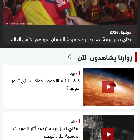
مونديال 2026
سكاي نيوز عربية بمدريد ترصد فرحة الإسبان بفوزهم بكأس العالم
زوارنا يشاهدون الآن
علوم
كيف تبتلع النجوم الكواكب التي تدور
حولها؟
عالم
سكاي نيوز عربية ترصد آثار الضربات
الروسية على كييف