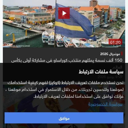
01:20
مونديال 2026
150 ألف نسمة يمثلهم منتخب كوراساو في مشاركة أولى بكأس
العالم
سياسة ملفات الارتباط
9 يونيو 2026
l
نحن نستخدم ملفات تعريف الارتباط (كوكيز) لفهم كيفية استخدامك
لموقعنا ولتحسين تجربتك. من خلال الاستمرار في استخدام موقعنا ،
فإنك توافق على استخدامنا لملفات تعريف الارتباط.
سياسية الخصوصية
موافق