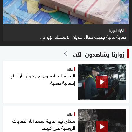
أخبار أميركا
ضربة مالية جديدة تطال شريان الاقتصاد الإيراني
زوارنا يشاهدون الآن
عالم
البحارة المحاصرون في هرمز.. أوضاع
إنسانية صعبة
عالم
سكاي نيوز عربية ترصد آثار الضربات
الروسية على كييف