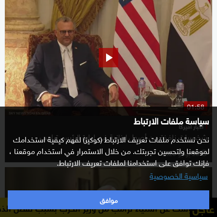
01:58
سياسة ملفات الارتباط
أخبار أميركا
شخصيات نافذة من أصول لبنانية في إدارة الرئيس ترامب
نحن نستخدم ملفات تعريف الارتباط (كوكيز) لفهم كيفية استخدامك
لموقعنا ولتحسين تجربتك. من خلال الاستمرار في استخدام موقعنا ،
28 يوليو 2026
l
فإنك توافق على استخدامنا لملفات تعريف الارتباط.
سياسية الخصوصية
موافق
عاجل
مب من وزير الحرب بسبب نقص الذخائر وتأثيره على الخيارات ال