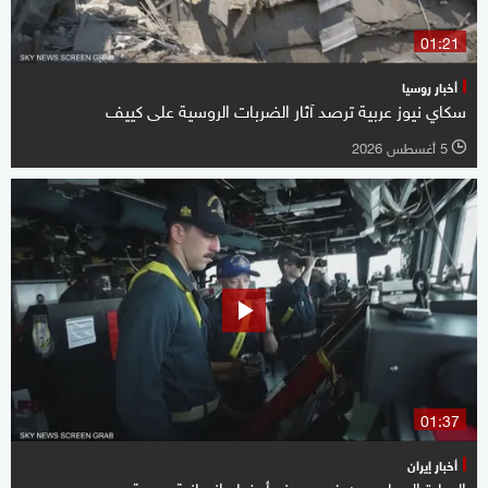
01:21
أخبار روسيا
سكاي نيوز عربية ترصد آثار الضربات الروسية على كييف
5 أغسطس 2026
l
01:37
أخبار إيران
البحارة المحاصرون في هرمز.. أوضاع إنسانية صعبة