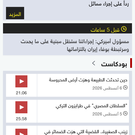
رداً على إجراء مماثل
المزيد
قبل 5 ساعات
l
مسؤول أميركي: إجراءاتنا ستظل مبنية على ما يحدث
ومرتبطة بوفاء إيران بالتزاماتها
بودكاست
حين تحدثت الطبيعة وهزت أرض المحروسة
6 أغسطس 2026
l
21:06
"السلطان المصري" في طرابزون التركي
5 أغسطس 2026
l
25:58
زينب الصغيرة.. القضية التي هزت الضمائر في