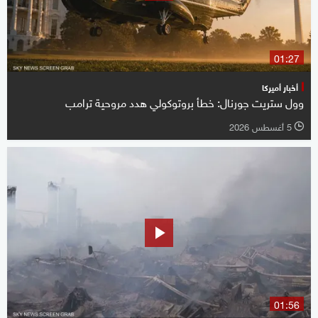
01:27
أخبار أميركا
وول ستريت جورنال: خطأ بروتوكولي هدد مروحية ترامب
5 أغسطس 2026
l
01:56