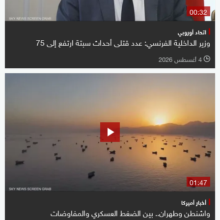
00:32
اتحاد أوروبي
وزير الداخلية الفرنسي: عدد قتلى أحداث سبتة ارتفع ‌إلى 75
4 أغسطس 2026
l
01:47
أخبار أميركا
واشنطن وطهران.. بين الضغط العسكري والمفاوضات