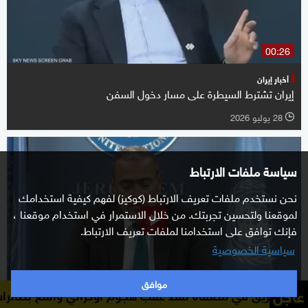
00:26
أخبار إيران
إيران تشترط السيطرة على مسار دخول السفن
28 يوليو 2026
l
سياسة ملفات الارتباط
نحن نستخدم ملفات تعريف الارتباط (كوكيز) لفهم كيفية استخدامك
لموقعنا ولتحسين تجربتك. من خلال الاستمرار في استخدام موقعنا ،
فإنك توافق على استخدامنا لملفات تعريف الارتباط.
سياسية الخصوصية
موافق
عاجل
00:53
ط عقب هجوم أوكراني واسع بطائرات مسيّرة
حاكم منطقة يار