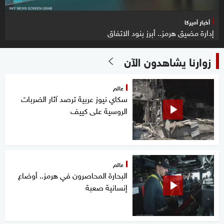
أخبار أميركا
إدارة مضيق هرمز.. أبرز بنود الاتفاق
زوارنا يشاهدون الآن
عالم
سكاي نيوز عربية ترصد آثار الضربات
الروسية على كييف
عالم
البحارة المحاصرون في هرمز.. أوضاع
إنسانية صعبة