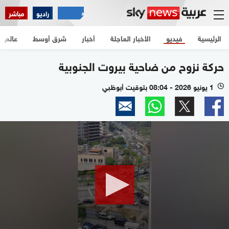
راديو
مباشر
الرئيسية
فيديو
الأخبار العاجلة
أخبار
شرق أوسط
عالم
حركة نزوح من ضاحية بيروت الجنوبية
1 يونيو 2026 - 08:04 بتوقيت أبوظبي
l
0
seconds
of
20
seconds