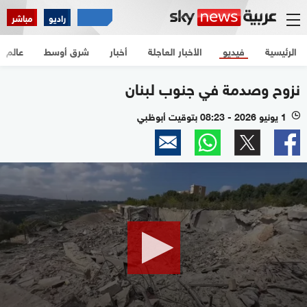
راديو
مباشر
الرئيسية
فيديو
الأخبار العاجلة
أخبار
شرق أوسط
عالم
نزوح وصدمة في جنوب لبنان
1 يونيو 2026 - 08:23 بتوقيت أبوظبي
l
0
seconds
of
39
seconds