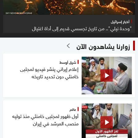
أخبار إسرائيل
"وحدة نيلي".. من تاريخ تجسسي قديم إلى أداة اغتيال
زوارنا يشاهدون الآن
شرق أوسط
إعلام إيراني ينشر فيديو لمجتبى
خامنئي دون تحديد تاريخه
عالم
أول ظهور لمجتبى خامنئي منذ توليه
منصب المرشد في إيران