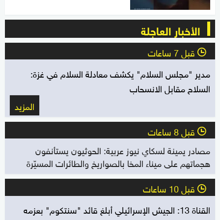
الأخبار العاجلة
قبل 7 ساعات
l
مدير "مجلس السلام" يكشف معادلة السلام في غزة:
السلاح مقابل الانسحاب
المزيد
قبل 8 ساعات
l
مصادر يمينة لسكاي نيوز عربية: الحوثيون يستأنفون
هجماتهم على ميناء المخا بالصواريخ والطائرات المسيّرة
قبل 10 ساعات
l
القناة 13: الجيش الإسرائيلي أبلغ قائد "سنتكوم" بعزمه