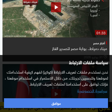
01:33
أخبار مصر
ميناء دمياط.. بوابة مصر لتصدير الغاز
31 يوليو 2026
l
سياسة ملفات الارتباط
نحن نستخدم ملفات تعريف الارتباط (كوكيز) لفهم كيفية استخدامك
لموقعنا ولتحسين تجربتك. من خلال الاستمرار في استخدام موقعنا ،
فإنك توافق على استخدامنا لملفات تعريف الارتباط.
سياسية الخصوصية
موافق
عاجل
يرات معادية في أجواء المخا
وسائل إعلام يمنية: القوات ال