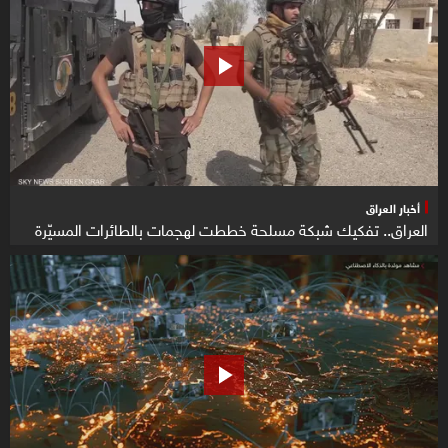
أخبار العراق
العراق.. تفكيك شبكة مسلحة خططت لهجمات بالطائرات المسيّرة