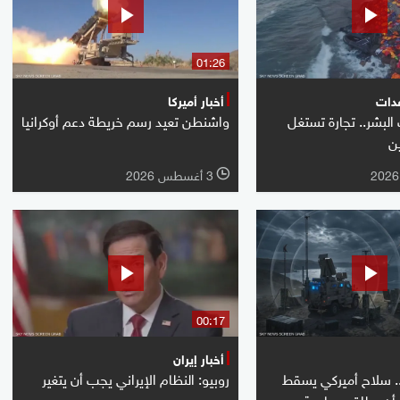
01:26
دات
أخبار أميركا
لبشر.. تجارة تستغل
واشنطن تعيد رسم خريطة دعم أوكرانيا
ين
3 أغسطس 2026
l
00:17
أخبار إيران
.. سلاح أميركي يسقط
روبيو: النظام الإيراني يجب أن يتغير
 أن يطلق رصاصة