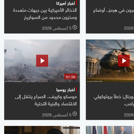
أخبار أميركا
صرون في هرمز.. أوضاع
الذخائر الأميركية بين جبهات متعددة
ومخزون محدود من الصواريخ
5 أغسطس 2026
l
01:56
أخبار روسيا
رنال: خطأ بروتوكولي
موسكو وكييف.. الصراع ينتقل إلى
رامب
الاقتصاد والبنية التحتية
5 أغسطس 2026
l