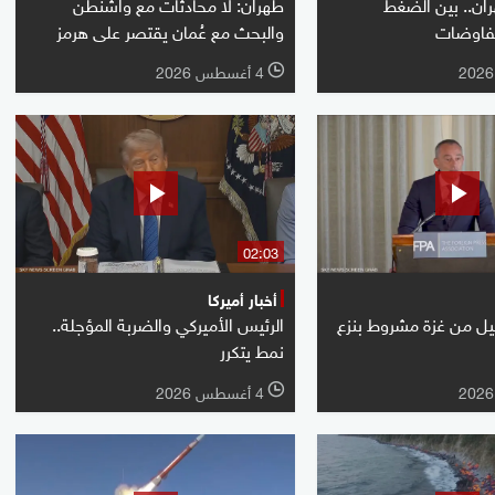
ن.. بين الضغط
طهران: لا محادثات مع واشنطن
مفاوضات
والبحث مع عُمان يقتصر على هرمز
4 أغسطس 2026
l
02:03
أخبار أميركا
يل من غزة مشروط بنزع
الرئيس الأميركي والضربة المؤجلة..
نمط يتكرر
4 أغسطس 2026
l