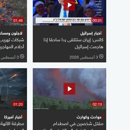
01:46
00:21
أخبار إسرائيل
لاجئون ومساع
كاتس: إيران ستتلقى ردا ساحقا إذا
شبكات تهريب ا
هاجمت إسرائيل
أحلام المهاجر
3 أغسطس 2026
3 أغسطس 2026
l
l
01:20
02:13
حوادث وكوارث
أخبار أميركا
مقتل شخصين في اصطدام
مطرقة الآلهة
مروحيتين لإخماد الحرائق في اليونان
الصواريخ دون