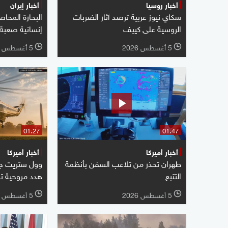
أخبار روسيا
أخبار إيران
سكاي نيوز عربية ترصد آثار الضربات
البحارة المحا
الروسية على كييف
إنسانية صعبة
5 أغسطس 2026
5 أغسطس 2026
l
l
01:27
01:47
أخبار أميركا
أخبار أميركا
طهران تحذر من تلاعب السفن بأنظمة
وول ستريت جو
التتبع
هدد مروحية ت
5 أغسطس 2026
5 أغسطس 2026
l
l