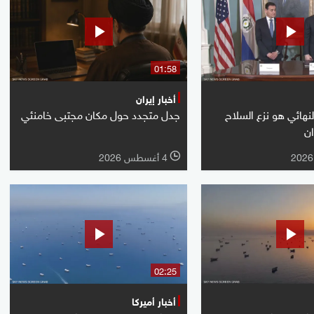
01:58
أخبار إيران
لنهائي هو نزع السلاح
جدل متجدد حول مكان مجتبى خامنئي
ان
4 أغسطس 2026
l
02:25
أخبار أميركا