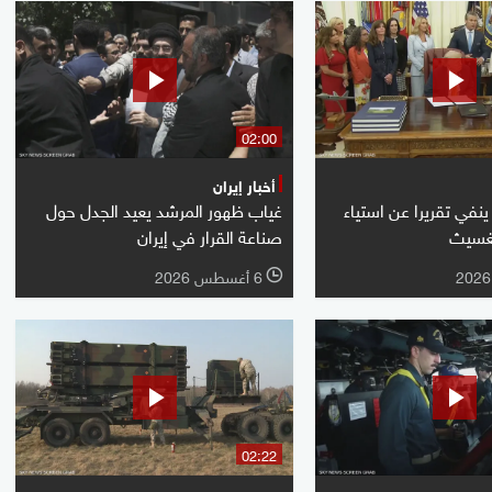
02:00
أخبار إيران
ينفي تقريرا عن استياء
غياب ظهور المرشد يعيد الجدل حول
غسيث
صناعة القرار في إيران
6 أغسطس 2026
l
02:22