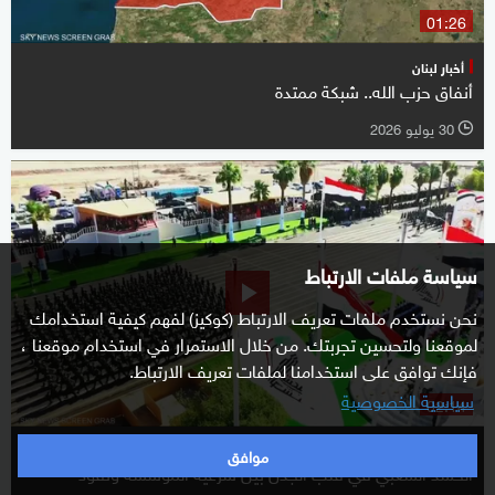
01:26
أخبار لبنان
أنفاق حزب الله.. شبكة ممتدة
30 يوليو 2026
l
سياسة ملفات الارتباط
نحن نستخدم ملفات تعريف الارتباط (كوكيز) لفهم كيفية استخدامك
لموقعنا ولتحسين تجربتك. من خلال الاستمرار في استخدام موقعنا ،
فإنك توافق على استخدامنا لملفات تعريف الارتباط.
سياسية الخصوصية
02:14
أخبار العراق
موافق
الحشد الشعبي في قلب الجدل بين شرعية المؤسسة ونفوذ