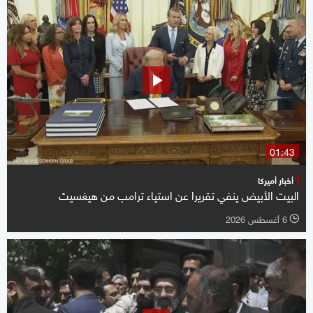
01:43
أخبار أميركا
البيت الأبيض ينفي تقريرا عن استياء ترامب من هيغسيث
6 أغسطس 2026
l