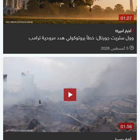
01:27
أخبار أميركا
وول ستريت جورنال: خطأ بروتوكولي هدد مروحية ترامب
5 أغسطس 2026
l
01:56
أخبار روسيا