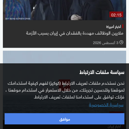
02:15
أخبار أميركا
ملايين الوظائف مهددة بالفقدان في إيران بسبب الأزمة
3 أغسطس 2026
l
سياسة ملفات الارتباط
نحن نستخدم ملفات تعريف الارتباط (كوكيز) لفهم كيفية استخدامك
لموقعنا ولتحسين تجربتك. من خلال الاستمرار في استخدام موقعنا ،
فإنك توافق على استخدامنا لملفات تعريف الارتباط.
سياسية الخصوصية
00:55
موافق
أخبار إيران