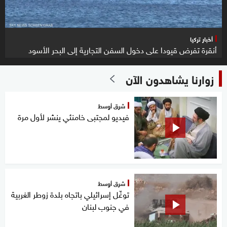
أخبار تركيا
أنقرة تفرض قيودا على دخول السفن التجارية إلى البحر الأسود
زوارنا يشاهدون الآن
شرق أوسط
فيديو لمجتبى خامنئي ينشر لأول مرة
شرق أوسط
توغّل إسرائيلي باتجاه بلدة زوطر الغربية
في جنوب لبنان