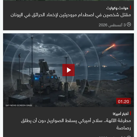
حوادث وكوارث
مقتل شخصين في اصطدام مروحيتين لإخماد الحرائق في اليونان
3 أغسطس 2026
l
01:20
أخبار أميركا
مطرقة الآلهة.. سلاح أميركي يسقط الصواريخ دون أن يطلق
رصاصة