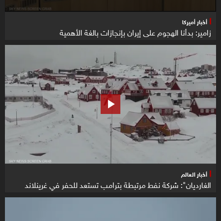
أخبار أميركا
زامير: بدأنا الهجوم على إيران بإنجازات بالغة الأهمية
أخبار العالم
الغارديان": شركة نفط مرتبطة بترامب تستعد للحفر في غرينلاند