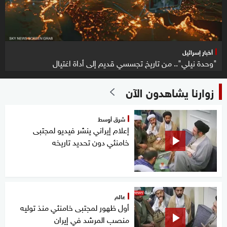
أخبار إسرائيل
"وحدة نيلي".. من تاريخ تجسسي قديم إلى أداة اغتيال
زوارنا يشاهدون الآن
شرق أوسط
إعلام إيراني ينشر فيديو لمجتبى
خامنئي دون تحديد تاريخه
عالم
أول ظهور لمجتبى خامنئي منذ توليه
منصب المرشد في إيران