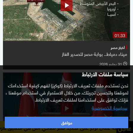
01:33
أخبار مصر
ميناء دمياط.. بوابة مصر لتصدير الغاز
31 يوليو 2026
l
سياسة ملفات الارتباط
نحن نستخدم ملفات تعريف الارتباط (كوكيز) لفهم كيفية استخدامك
لموقعنا ولتحسين تجربتك. من خلال الاستمرار في استخدام موقعنا ،
فإنك توافق على استخدامنا لملفات تعريف الارتباط.
سياسية الخصوصية
موافق
عاجل
ى تحديد ممر ملاحي آمن في مضيق هرمز
الخارجية الإيرانية: ا