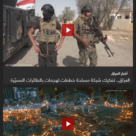
أخبار العراق
العراق.. تفكيك شبكة مسلحة خططت لهجمات بالطائرات المسيّرة