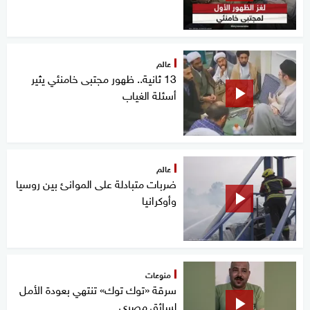
عالم
13 ثانية.. ظهور مجتبى خامنئي يثير
أسئلة الغياب
عالم
ضربات متبادلة على الموانئ بين روسيا
وأوكرانيا
منوعات
سرقة «توك توك» تنتهي بعودة الأمل
لسائق مصري