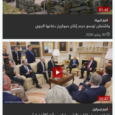
01:46
أخبار أميركا
واشنطن توسع حجم إنتاج صواريخ دفاعها الجوي
30 يوليو 2026
l
02:47
أخبار إسرائيل
نتنياهو يصف لقاءه بالرئيس ترامب بأنه "الأفضل"