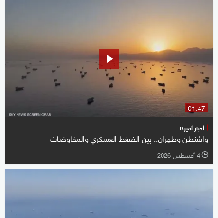
01:47
أخبار أميركا
واشنطن وطهران.. بين الضغط العسكري والمفاوضات
4 أغسطس 2026
l