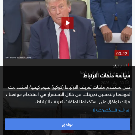
00:22
أخبار إيران
ترامب: سنضرب إيران بقوة
سياسة ملفات الارتباط
30 يوليو 2026
l
نحن نستخدم ملفات تعريف الارتباط (كوكيز) لفهم كيفية استخدامك
لموقعنا ولتحسين تجربتك. من خلال الاستمرار في استخدام موقعنا ،
فإنك توافق على استخدامنا لملفات تعريف الارتباط.
سياسية الخصوصية
موافق