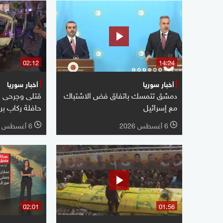
02:12
14:24
أخبار سوريا
أخبار سوريا
دمشق تتمسك باتفاق فض الاشتباك
قتلى وجرحى ب
مع إسرائيل
حافلة ركاب ب
6 أغسطس 2026
6 أغسطس 2026
l
l
02:01
01:56