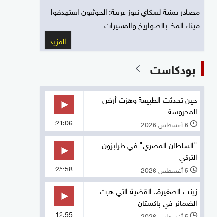
مصادر يمنية لسكاي نيوز عربية: الحوثيون استهدفوا
ميناء المخا بالصواريخ والمسيرات
المزيد
بودكاست
حين تحدثت الطبيعة وهزت أرض
المحروسة
21:06
6 أغسطس 2026
l
"السلطان المصري" في طرابزون
التركي
25:58
5 أغسطس 2026
l
زينب الصغيرة.. القضية التي هزت
الضمائر في باكستان
12:55
5 أغسطس 2026
l