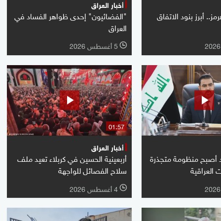
أخبار العراق
ز.. أبرز بنود الاتفاق
"الفضائيون" إحدى ظواهر الفساد في
العراق
5 أغسطس 2026
l
01:57
أخبار العراق
د أصبح منظومة متجذرة
أربعينية الحسين في كربلاء تعيد ملف
العراقية
سلاح الفصائل للواجهة
4 أغسطس 2026
l