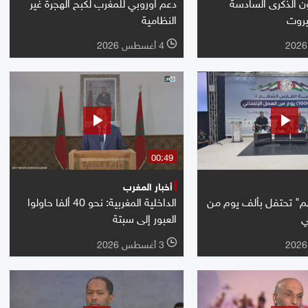
ون الذكرى السادسة
دعم أوروبي للمغرب لكبح الهجرة غير
يروت
النظامية
4 أغسطس 2026
l
00:49
أخبار المغرب
م" تحتفل بألف يوم من
الداخلية المغربية: نحو 40 ألفا حاولوا
ي
العبور إلى سبتة
3 أغسطس 2026
l