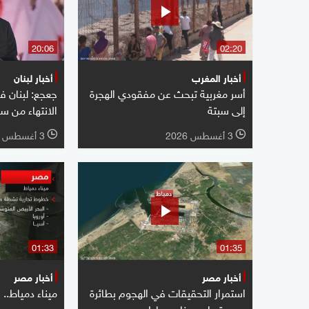
20:06
02:20
أخبار المغرب
أخبار لبنان
أسر مغربية تبحث عن مفقودي الهجرة
جعجع: لبنان ف
إلى سبتة
الانتهاء من س
3 أغسطس 2026
3 أغسطس 2026
l
l
01:33
01:35
أخبار مصر
أخبار مصر
استمرار التحقيقات في الهجوم بطائرة
ميناء دمياط.. 
مسيرة على ميناء دمياط