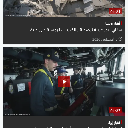
01:21
أخبار روسيا
سكاي نيوز عربية ترصد آثار الضربات الروسية على كييف
5 أغسطس 2026
l
01:37
أخبار إيران
البحارة المحاصرون في هرمز.. أوضاع إنسانية صعبة