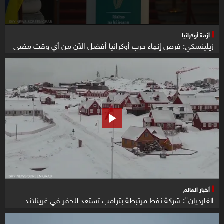
أزمة أوكرانيا
زيلينسكي: فرص إنهاء حرب أوكرانيا أفضل الآن من أي وقت مضى
أخبار العالم
الغارديان": شركة نفط مرتبطة بترامب تستعد للحفر في غرينلاند