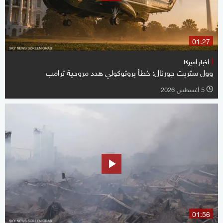
01:27
أخبار أميركا
وول ستريت جورنال: خطأ بروتوكولي هدد مروحية ترامب
5 أغسطس 2026
l
01:56