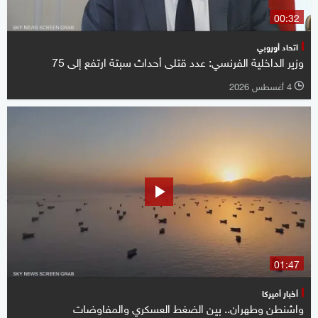
00:32
اتحاد أوروبي
وزير الداخلية الفرنسي: عدد قتلى أحداث سبتة ارتفع ‌إلى 75
4 أغسطس 2026
l
01:47
أخبار أميركا
واشنطن وطهران.. بين الضغط العسكري والمفاوضات