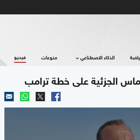
فيديو
ياضة
الذكاء الاصطناعي
منوعات
ماس الجزئية على خطة ترامب
0
seconds
of
1
minute,
49