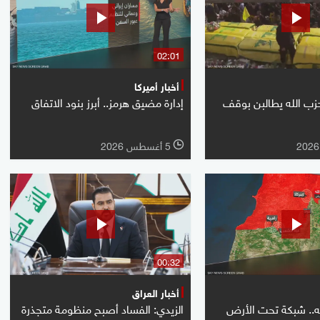
02:01
أخبار أميركا
زب الله يطالبن بوقف
إدارة مضيق هرمز.. أبرز بنود الاتفاق
5 أغسطس 2026
l
00:32
أخبار العراق
له.. شبكة تحت الأرض
الزيدي: الفساد أصبح منظومة متجذرة