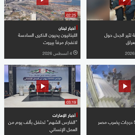
02:25
أخبار لبنان
تثير الجدل حول
اللبنانيون يحيون الذكرى السادسة
عراق
لانفجار مرفأ بيروت
4 أغسطس 2026
l
03:19
أخبار الإمارات
"الفارس الشهم" تحتفل بألف يوم من
العمل الإنساني