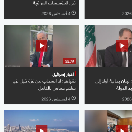
في المؤسسات العراقية
4 أغسطس 2026
l
00:25
أخبار إسرائيل
بنان بحاجة أولا إلى
نتنياهو: لا انسحاب من غزة قبل نزع
د الدولة
سلاح حماس بالكامل
4 أغسطس 2026
l