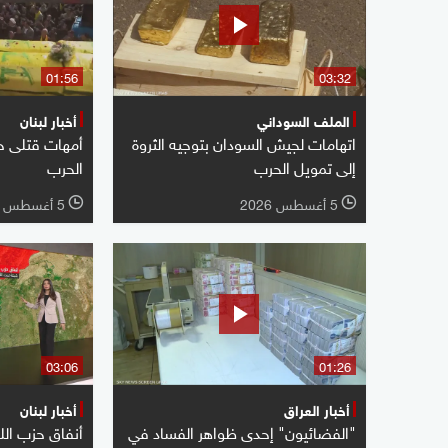
01:56
03:32
الملف السوداني
أخبار لبنان
اتهامات لجيش السودان بتوجيه الثروة
أمهات قتلى ح
إلى تمويل الحرب
الحرب
5 أغسطس 2026
5 أغسطس 2026
l
l
03:06
01:26
أخبار العراق
أخبار لبنان
"الفضائيون" إحدى ظواهر الفساد في
أنفاق حزب ال