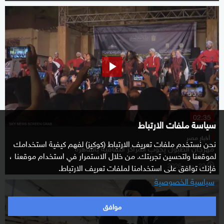
02:35
سياسة ملفات الارتباط
أخبار مصر
نحن نستخدم ملفات تعريف الارتباط (كوكيز) لفهم كيفية استخدامك
مهرجان الطبول يجوب المراكز الثقافية بالقاهرة
لموقعنا ولتحسين تجربتك. من خلال الاستمرار في استخدام موقعنا ،
23 يونيو 2026
فإنك توافق على استخدامنا لملفات تعريف الارتباط.
l
سياسية الخصوصية
موافق