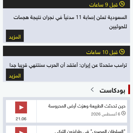
قبل 9 ساعات
l
السعودية تعلن إصابة 11 مدنياً في نجران نتيجة هجمات
للحوثيين
المزيد
قبل 10 ساعات
l
ترامب متحدثا عن إيران: أعتقد أن الحرب سنتنهي قريبا جدا
المزيد
بودكاست
حين تحدثت الطبيعة وهزت أرض المحروسة
6 أغسطس 2026
l
21:06
"السلطان المصري" في طرابزون التركي