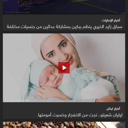
أخبار الإمارات
سباق زايد الخيري ينظم ببكين بمشاركة عدائين من جنسيات مختلفة
أخبار لبنان
ليليان شعيتو.. نجت من الانفجار وخسرت أمومتها