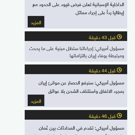
الداخلية الإسبانية تعلن فرض قيود على الحدود مع
إيطاليا رداً على إجراء مماثل
المزيد
قبل 43 دقيقة
l
مسؤول أميركي: إجراءاتنا ستظل مبنية على ما يحدث
ومرتبطة بوفاء إيران بالتزاماتها
قبل 44 دقيقة
l
مسؤول أميركي: سنرفع الحصار عن موانئ إيران
بمجرد الاتفاق واستئناف الشحن بلا عوائق
المزيد
قبل 46 دقيقة
l
مسؤول أميركي: تقدم في المحادثات بين عُمان