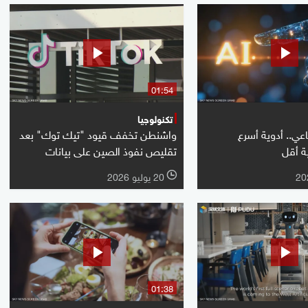
01:54
تكنولوجيا
اعي.. أدوية أسرع
واشنطن تخفف قيود "تيك توك" بعد
ة أقل
تقليص نفوذ الصين على بيانات
20 يوليو 2026
l
01:38