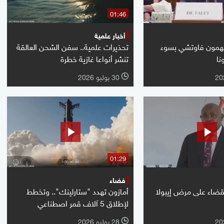
01:46
أخبار علمية
تهمون فاوتشي بسوء
تحذيرات علمية.. سفن الشحن العالقة
نا
تنشر أنواعا غازية خطرة
30 يوليو 2026
l
01:29
فضاء
لقضاء على مرض إيبولا
أمازون تهدد "ستارلينك".. وتخطط
لإطلاق 5 آلاف قمر اصطناعي
28 يوليو 2026
l