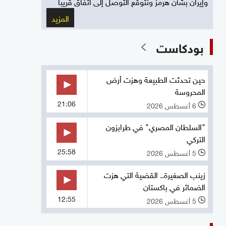
وإيران بشأن هرمز ونتوقع التوصل إلى اتفاق قريبا
المزيد
بودكاست
حين تحدثت الطبيعة وهزت أرض
المحروسة
21:06
6 أغسطس 2026
l
"السلطان المصري" في طرابزون
التركي
25:58
5 أغسطس 2026
l
زينب الصغيرة.. القضية التي هزت
الضمائر في باكستان
12:55
5 أغسطس 2026
l