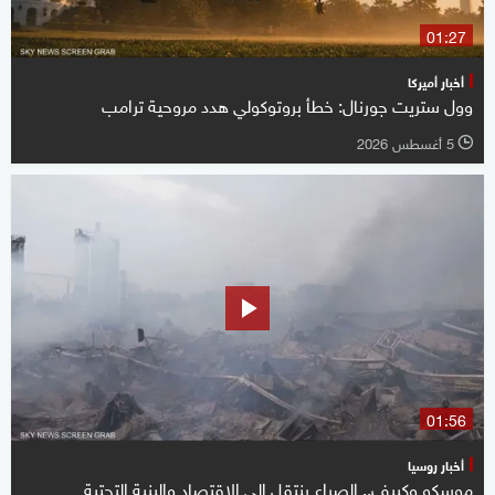
01:27
أخبار أميركا
وول ستريت جورنال: خطأ بروتوكولي هدد مروحية ترامب
5 أغسطس 2026
l
01:56
أخبار روسيا
موسكو وكييف.. الصراع ينتقل إلى الاقتصاد والبنية التحتية