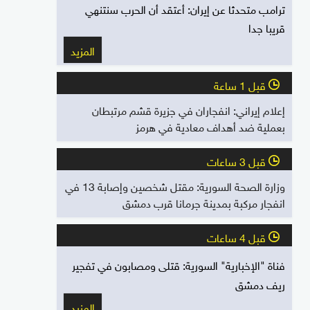
ترامب متحدثا عن إيران: أعتقد أن الحرب سنتنهي
قريبا جدا
المزيد
قبل 1 ساعة
l
إعلام إيراني: انفجاران في جزيرة قشم مرتبطان
بعملية ضد أهداف معادية في هرمز
قبل 3 ساعات
l
وزارة الصحة السورية: مقتل شخصين وإصابة 13 في
انفجار مركبة بمدينة جرمانا قرب دمشق
قبل 4 ساعات
l
فناة "الإخبارية" السورية: قتلى ومصابون في تفجير
ريف دمشق
المزيد