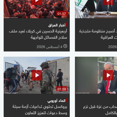
01:57
أخبار العراق
د أصبح منظومة متجذرة
أربعينية الحسين في كربلاء تعيد ملف
العراقية
سلاح الفصائل للواجهة
4 أغسطس 2026
l
01:59
اتحاد أوروبي
نسحاب من غزة قبل نزع
بروكسل تحتوي تداعيات أزمة سبتة
لكامل
وسط دعوات لتعزيز التعاون