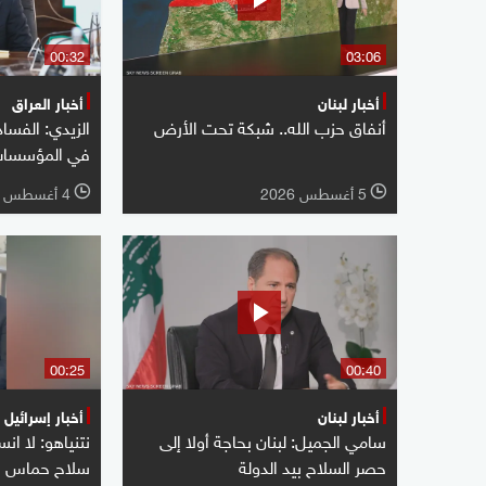
00:32
03:06
أخبار لبنان
أخبار العراق
أنفاق حزب الله.. شبكة تحت الأرض
الزيدي: الفسا
في المؤسسات 
5 أغسطس 2026
4 أغسطس 2026
l
l
00:25
00:40
أخبار لبنان
أخبار إسرائيل
سامي الجميل: لبنان بحاجة أولا إلى
نتنياهو: لا ا
حصر السلاح بيد الدولة
سلاح حماس با