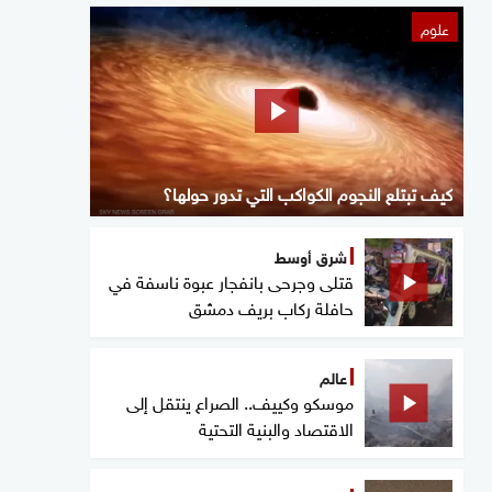
علوم
كيف تبتلع النجوم الكواكب التي تدور حولها؟
شرق أوسط
قتلى وجرحى بانفجار عبوة ناسفة في
حافلة ركاب بريف دمشق
عالم
موسكو وكييف.. الصراع ينتقل إلى
الاقتصاد والبنية التحتية