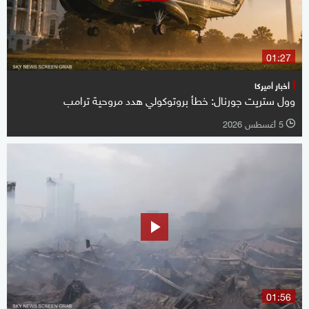
01:27
أخبار أميركا
وول ستريت جورنال: خطأ بروتوكولي هدد مروحية ترامب
5 أغسطس 2026
l
01:56