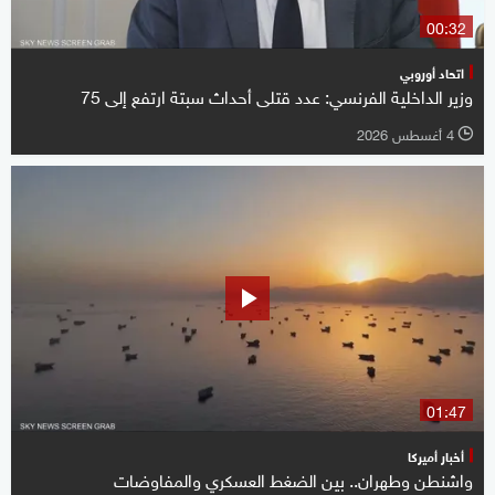
00:32
اتحاد أوروبي
وزير الداخلية الفرنسي: عدد قتلى أحداث سبتة ارتفع ‌إلى 75
4 أغسطس 2026
l
01:47
أخبار أميركا
واشنطن وطهران.. بين الضغط العسكري والمفاوضات