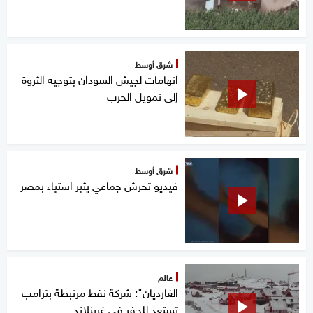
شرق أوسط
اتهامات لجيش السودان بتوجيه الثروة
إلى تمويل الحرب
شرق أوسط
فيديو تحرش جماعي يثير استياء بمصر
عالم
الغارديان": شركة نفط مرتبطة بترامب
تستعد للحفر في غرينلاند