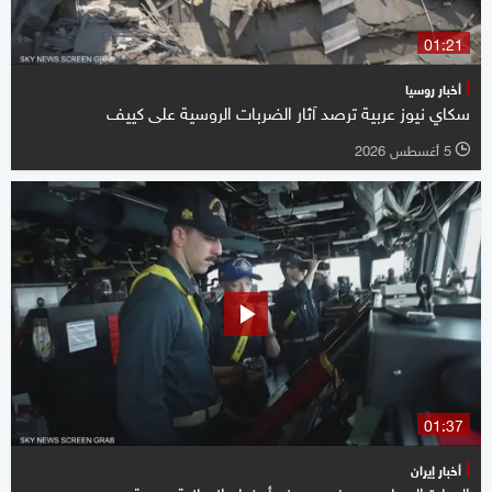
01:21
أخبار روسيا
سكاي نيوز عربية ترصد آثار الضربات الروسية على كييف
5 أغسطس 2026
l
01:37
أخبار إيران
البحارة المحاصرون في هرمز.. أوضاع إنسانية صعبة