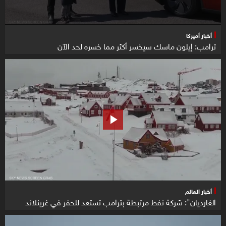
أخبار أميركا
ترامب: إيلون ماسك سيخسر أكثر مما خسره لحد الآن
أخبار العالم
الغارديان": شركة نفط مرتبطة بترامب تستعد للحفر في غرينلاند