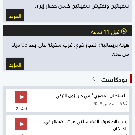
سفينتين وتفتيش سفينتين ضمن حصار إيران
المزيد
قبل 11 ساعة
l
هيئة بريطانية: انفجار قوي قرب سفينة على بعد 95 ميلا
من عدن
المزيد
بودكاست
"السلطان المصري" في طرابزون التركي
5 أغسطس 2026
l
25:58
زينب الصغيرة.. القضية التي هزت الضمائر في
باكستان
12:55