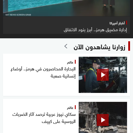
أخبار أميركا
إدارة مضيق هرمز.. أبرز بنود الاتفاق
زوارنا يشاهدون الآن
عالم
البحارة المحاصرون في هرمز.. أوضاع
إنسانية صعبة
عالم
سكاي نيوز عربية ترصد آثار الضربات
الروسية على كييف