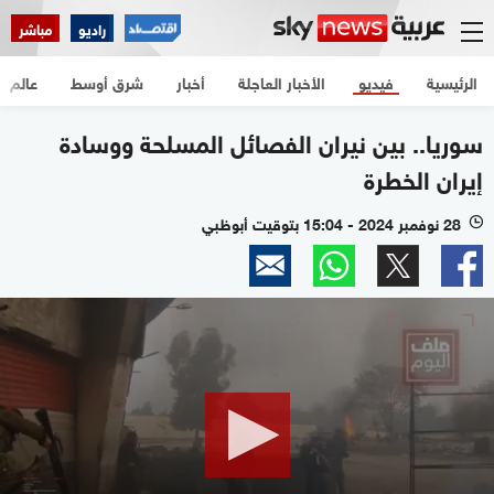
راديو
مباشر
الرئيسية
فيديو
الأخبار العاجلة
أخبار
شرق أوسط
عالم
سوريا.. بين نيران الفصائل المسلحة ووسادة
إيران الخطرة
28 نوفمبر 2024 - 15:04 بتوقيت أبوظبي
l
0
seconds
of
26
minutes,
23
seconds