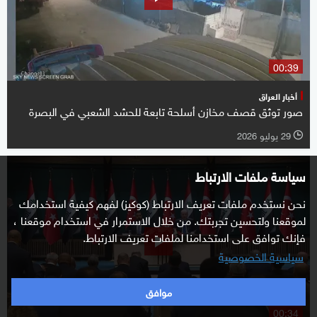
00:39
أخبار العراق
صور توثق قصف مخازن أسلحة تابعة للحشد الشعبي في البصرة
29 يوليو 2026
l
سياسة ملفات الارتباط
نحن نستخدم ملفات تعريف الارتباط (كوكيز) لفهم كيفية استخدامك
لموقعنا ولتحسين تجربتك. من خلال الاستمرار في استخدام موقعنا ،
فإنك توافق على استخدامنا لملفات تعريف الارتباط.
سياسية الخصوصية
موافق
00:34