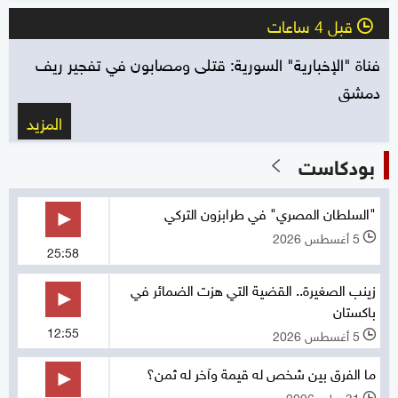
قبل 4 ساعات
l
فناة "الإخبارية" السورية: قتلى ومصابون في تفجير ريف
دمشق
المزيد
بودكاست
"السلطان المصري" في طرابزون التركي
5 أغسطس 2026
l
25:58
زينب الصغيرة.. القضية التي هزت الضمائر في
باكستان
12:55
5 أغسطس 2026
l
ما الفرق بين شخص له قيمة وآخر له ثمن؟
31 يوليو 2026
l