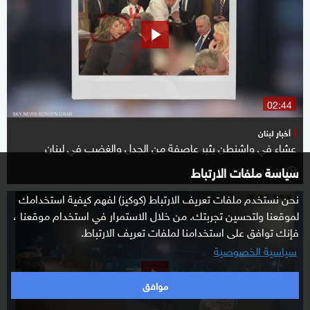
02:44
أخبار لبنان
عشاء في واشنطن يثير عاصفة من الجدل والغضب في لبنان
سياسة ملفات الارتباط
30 يوليو 2026
l
نحن نستخدم ملفات تعريف الارتباط (كوكيز) لفهم كيفية استخدامك
لموقعنا ولتحسين تجربتك. من خلال الاستمرار في استخدام موقعنا ،
فإنك توافق على استخدامنا لملفات تعريف الارتباط.
سياسية الخصوصية
موافق