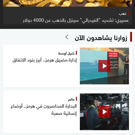
ذهب
عسيري: تشديد "الفيدرالي" سينزل بالذهب عن 4000 دولار
زوارنا يشاهدون الآن
شرق أوسط
إدارة مضيق هرمز.. أبرز بنود الاتفاق
عالم
البحارة المحاصرون في هرمز.. أوضاع
إنسانية صعبة