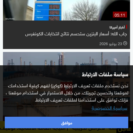
05:11
أخبار أميركا
جاب الله: أسعار البنزين ستحسم نتائج انتخابات الكونغرس
23 يوليو 2026
l
سياسة ملفات الارتباط
نحن نستخدم ملفات تعريف الارتباط (كوكيز) لفهم كيفية استخدامك
لموقعنا ولتحسين تجربتك. من خلال الاستمرار في استخدام موقعنا ،
فإنك توافق على استخدامنا لملفات تعريف الارتباط.
سياسية الخصوصية
05:29
موافق
عاجل
النيابة العامة الألمانية: توقيف مواطن أوكراني للاشتباه ف
أسواق