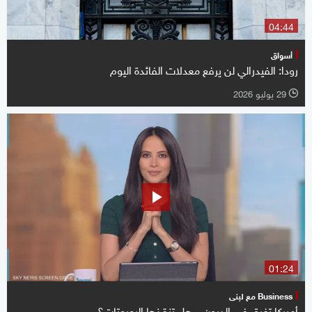
04:44
أسواق
رودا: الفيدرالي لن يرفع معدلات الفائدة اليوم
29 يوليو 2026
l
01:24
Business مع لبنى
أميركا تغرق في الديون .. هل تنقذها الروبوتات؟