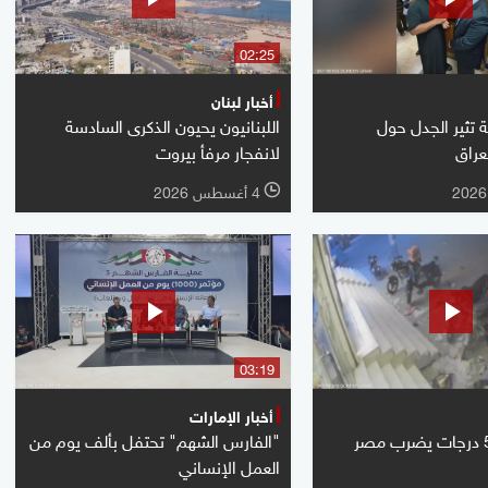
02:25
أخبار لبنان
تثير الجدل حول
اللبنانيون يحيون الذكرى السادسة
عراق
لانفجار مرفأ بيروت
4 أغسطس 2026
l
03:19
أخبار الإمارات
"الفارس الشهم" تحتفل بألف يوم من
العمل الإنساني