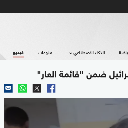
فيديو
ياضة
الذكاء الاصطناعي
منوعات
رائيل ضمن "قائمة العار"
0
seconds
of
1
minute,
46