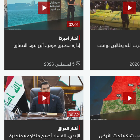
02:01
أخبار أميركا
زب الله يطالبن بوقف
إدارة مضيق هرمز.. أبرز بنود الاتفاق
5 أغسطس 2026
l
00:32
أخبار العراق
له.. شبكة تحت الأرض
الزيدي: الفساد أصبح منظومة متجذرة