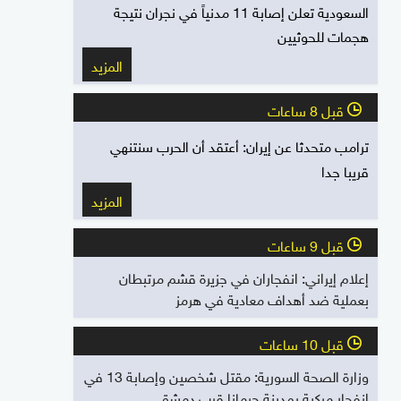
السعودية تعلن إصابة 11 مدنياً في نجران نتيجة
هجمات للحوثيين
المزيد
قبل 8 ساعات
l
ترامب متحدثا عن إيران: أعتقد أن الحرب سنتنهي
قريبا جدا
المزيد
قبل 9 ساعات
l
إعلام إيراني: انفجاران في جزيرة قشم مرتبطان
بعملية ضد أهداف معادية في هرمز
قبل 10 ساعات
l
وزارة الصحة السورية: مقتل شخصين وإصابة 13 في
انفجار مركبة بمدينة جرمانا قرب دمشق