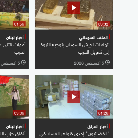
01:56
03:32
الملف السوداني
أخبار لبنان
اتهامات لجيش السودان بتوجيه الثروة
أمهات قتلى ح
إلى تمويل الحرب
الحرب
5 أغسطس 2026
5 أغسطس 2026
l
l
03:06
01:26
أخبار العراق
أخبار لبنان
"الفضائيون" إحدى ظواهر الفساد في
أنفاق حزب ال