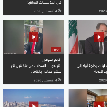
في المؤسسات العراقية
4 أغسطس 2026
l
00:25
أخبار إسرائيل
بنان بحاجة أولا إلى
نتنياهو: لا انسحاب من غزة قبل نزع
د الدولة
سلاح حماس بالكامل
4 أغسطس 2026
l