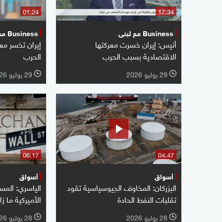
01:24
17:34
Business مع لبنى
Business مع لبنى
أنيس: إيران خسرت معركتها
إيران تخسر مع
الاقتصادية بسبب الحرب
الحرب
29 يوليو 2026
29 يوليو 2026
l
l
06:17
04:47
أسواق
أسواق
البزركان: المخاوف الجيوسياسية تقود
الياسري: المس
تقلبات النفط الحادة
الأميركية ما زا
28 يوليو 2026
28 يوليو 2026
l
l