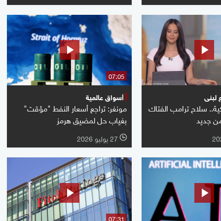
07:05
أسواق عالمية
ية.. سلاح ترامب الفتاك
مونغر: تراجع أسعار النفط "مؤقت"
من جديد
بغياب حل لمضيق هرمز
27 يوليو 2026
l
07:31