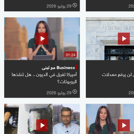
29 يوليو 2026
l
01:24
Business مع لبنى
ي لن يرفع معدلات
أميركا تغرق في الديون .. هل تنقذها
الروبوتات؟
29 يوليو 2026
l