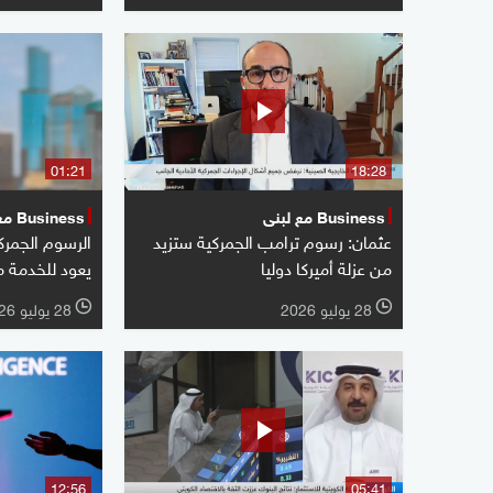
01:21
18:28
Business مع لبنى
Business مع لبنى
عثمان: رسوم ترامب الجمركية ستزيد
الرسوم الجمرك
من عزلة أميركا دوليا
يعود للخدمة 
28 يوليو 2026
28 يوليو 2026
l
l
12:56
05:41