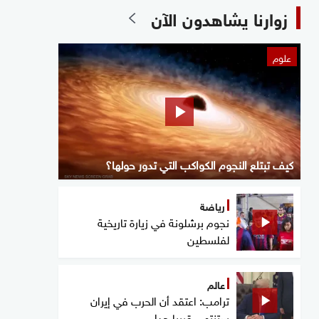
زوارنا يشاهدون الآن
علوم
كيف تبتلع النجوم الكواكب التي تدور حولها؟
رياضة
نجوم برشلونة في زيارة تاريخية
لفلسطين
عالم
ترامب: اعتقد أن الحرب في إيران
ستنتهي قريبا جدا