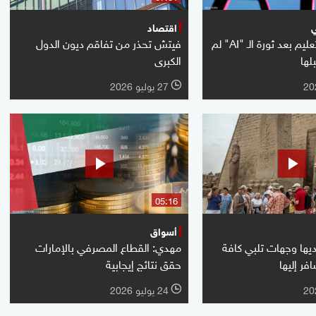
ي
اقتصاد
غزال: قطاع التعليم بعد ثورة الـ "AI" لم
فيتش تحذر من تفاقم ديون الدول
لها
الكبرى
27 يوليو 2026
l
05:16
أسواق
ها وجهات تلبي كافة
مهدي: القطاع المصرفي بالإمارات
فر إليها
حقق نتائج إيجابية
24 يوليو 2026
l