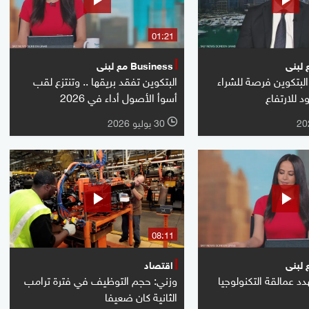
01:21
Business مع لبنى
البتكوين فرصة للشراء
البتكوين تفقد بريقها .. وتنتزع لقب
 للارتفاع
أسوأ الأصول أداء في 2026
30 يوليو 2026
l
08:11
اقتصاد
د عمالقة التكنولوجيا
وزني: حجم التوظيف في فترة ترامب
الثانية كان ضعيفا