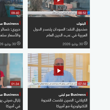
09:40
00:52
البنوك
Business مع لبنى
صندوق النقد: السودان يتصدر الدول
حريري: خسائر 
العربية في عبء الدين العام
والأسعار ستعود
30 يوليو 2026
30 يوليو 2026
l
l
01:34
07:56
Business مع لبنى
Business مع لبنى
الكيلاني: الصين قلصت الفجوة
زلزال صيني يهد
التكنولوجية مع أميركا
في أميركا