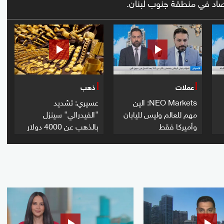
صاد في منطقة جنوب لبنان.
عملات
ذهب
NEO Markets: الين
عسيري: تشديد
مهم للعالم وليس لليابان
"الفيدرالي" سينزل
وأميركا فقط
بالذهب عن 4000 دولار