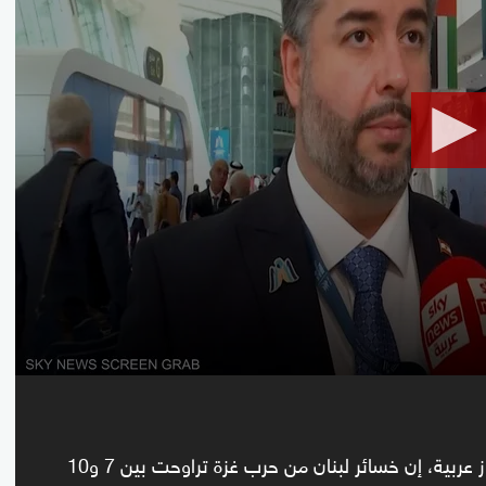
seconds
Volume
90%
قال وزير الاقتصاد اللبناني، أمين سلام، لسكاي نيوز عربية، إن خسائر لبنان من حرب غزة تراوحت بين 7 و10