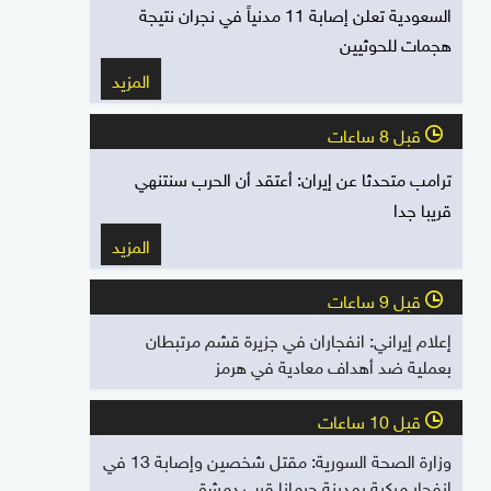
السعودية تعلن إصابة 11 مدنياً في نجران نتيجة
هجمات للحوثيين
المزيد
قبل 8 ساعات
l
ترامب متحدثا عن إيران: أعتقد أن الحرب سنتنهي
قريبا جدا
المزيد
قبل 9 ساعات
l
إعلام إيراني: انفجاران في جزيرة قشم مرتبطان
بعملية ضد أهداف معادية في هرمز
قبل 10 ساعات
l
وزارة الصحة السورية: مقتل شخصين وإصابة 13 في
انفجار مركبة بمدينة جرمانا قرب دمشق