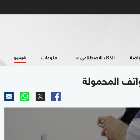
فيديو
ياضة
الذكاء الاصطناعي
منوعات
اتف المحمولة
0
seconds
of
1
minute,
45