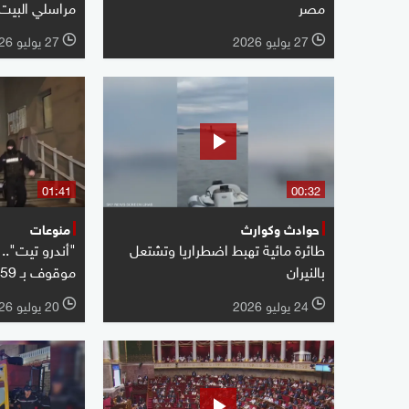
مصر
مراسلي البيت
27 يوليو 2026
27 يوليو 2026
l
l
01:41
00:32
حوادث وكوارث
منوعات
طائرة مائية تهبط اضطراريا وتشتعل
"أندرو تيت".
بالنيران
موقوف بـ 59 تهمة جنائية
24 يوليو 2026
20 يوليو 2026
l
l