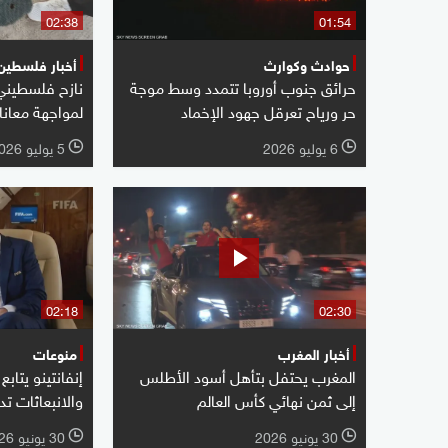
02:38
01:54
حوادث وكوارث
أخبار فلسطين
حرائق جنوب أوروبا تتمدد وسط موجة
نازح فلسطيني 
حر ورياح تعرقل جهود الإخماد
لمواجهة معان
6 يوليو 2026
5 يوليو 2026
l
l
02:18
02:30
أخبار المغرب
منوعات
المغرب يحتفل بتأهل أسود الأطلس
إنفانتينو يتابع
إلى ثمن نهائي كأس العالم
والانبعاثات تد
30 يونيو 2026
30 يونيو 2026
l
l