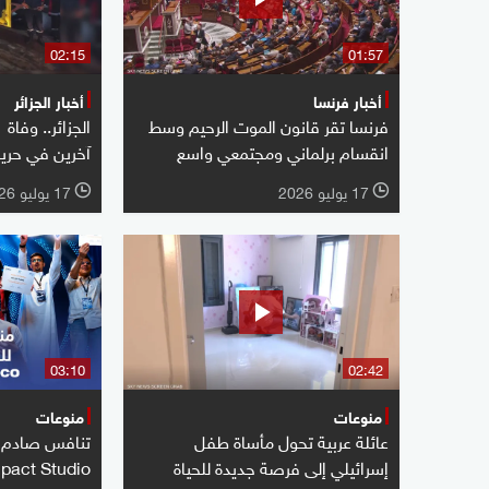
02:15
01:57
أخبار فرنسا
أخبار الجزائر
فرنسا تقر قانون الموت الرحيم وسط
انقسام برلماني ومجتمعي واسع
آخرين في حريق 
17 يوليو 2026
17 يوليو 2026
l
l
03:10
02:42
منوعات
منوعات
عائلة عربية تحول مأساة طفل
تنافس صادم ف
إسرائيلي إلى فرصة جديدة للحياة
pact Studio