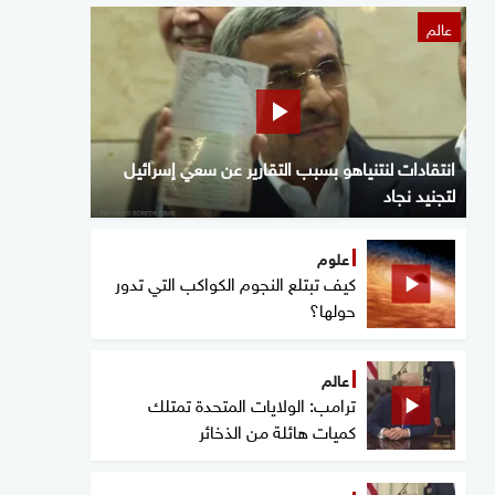
عالم
انتقادات لنتنياهو بسبب التقارير عن سعي إسرائيل
لتجنيد نجاد
علوم
كيف تبتلع النجوم الكواكب التي تدور
حولها؟
عالم
ترامب: الولايات المتحدة تمتلك
كميات هائلة من الذخائر