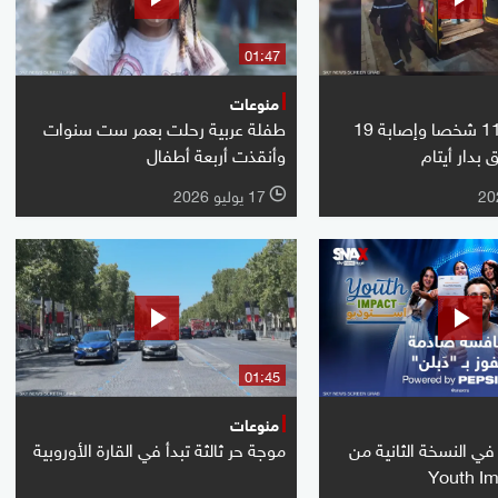
01:47
منوعات
الجزائر.. وفاة 11 شخصا وإصابة 19
طفلة عربية رحلت بعمر ست سنوات
بدار أيتام
وأنقذت أربعة أطفال
17 يوليو 2026
l
01:45
منوعات
ي النسخة الثانية من
موجة حر ثالثة تبدأ في القارة الأوروبية
Youth Im