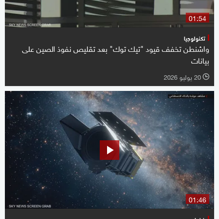
01:54
تكنولوجيا
واشنطن تخفف قيود "تيك توك" بعد تقليص نفوذ الصين على
بيانات
20 يوليو 2026
l
01:46
فضاء