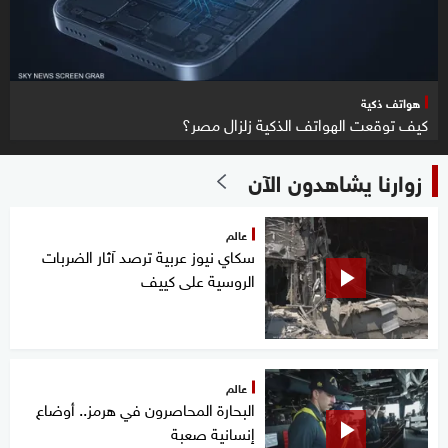
هواتف ذكية
كيف توقعت الهواتف الذكية زلزال مصر؟
زوارنا يشاهدون الآن
عالم
سكاي نيوز عربية ترصد آثار الضربات
الروسية على كييف
عالم
البحارة المحاصرون في هرمز.. أوضاع
إنسانية صعبة