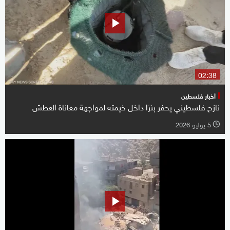
02:38
أخبار فلسطين
نازح فلسطيني يحفر بئرًا داخل خيمته لمواجهة معاناة العطش
5 يوليو 2026
l