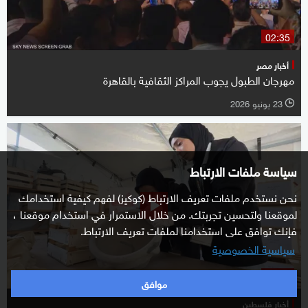
02:35
أخبار مصر
مهرجان الطبول يجوب المراكز الثقافية بالقاهرة
23 يونيو 2026
l
سياسة ملفات الارتباط
نحن نستخدم ملفات تعريف الارتباط (كوكيز) لفهم كيفية استخدامك
لموقعنا ولتحسين تجربتك. من خلال الاستمرار في استخدام موقعنا ،
فإنك توافق على استخدامنا لملفات تعريف الارتباط.
سياسية الخصوصية
02:36
موافق
أخبار فلسطين