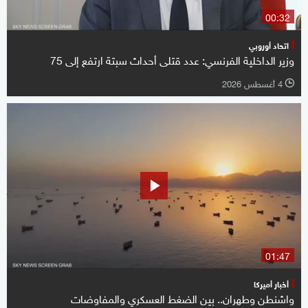
00:32
اتحاد أوروبي
وزير الداخلية الفرنسي: عدد قتلى أحداث سبتة ارتفع ‌إلى 75
4 أغسطس 2026
l
01:47
أخبار أميركا
واشنطن وطهران.. بين الضغط العسكري والمفاوضات