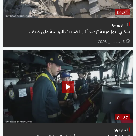
01:21
أخبار روسيا
سكاي نيوز عربية ترصد آثار الضربات الروسية على كييف
5 أغسطس 2026
l
01:37
أخبار إيران
البحارة المحاصرون في هرمز.. أوضاع إنسانية صعبة