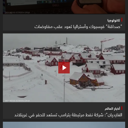
تكنولوجيا
"صداقة" فيسبوك وأستراليا تعود عقب مفاوضات
أخبار العالم
الغارديان": شركة نفط مرتبطة بترامب تستعد للحفر في غرينلاند