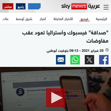
راديو
مباشر
الرئيسية
فيديو
الأخبار العاجلة
أخبار
شرق أوسط
عالم
"صداقة" فيسبوك وأستراليا تعود عقب
مفاوضات
25 فبراير 2021 - 09:13 بتوقيت أبوظبي
l
0
seconds
of
1
minute,
8
seconds