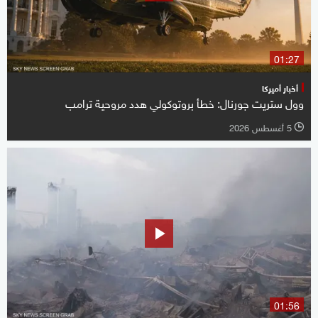
01:27
أخبار أميركا
وول ستريت جورنال: خطأ بروتوكولي هدد مروحية ترامب
5 أغسطس 2026
l
01:56