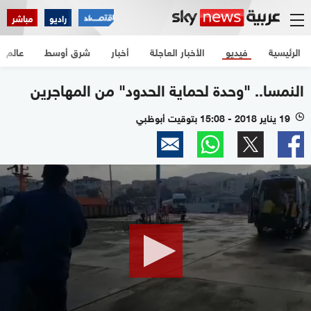
راديو
مباشر
الرئيسية
فيديو
الأخبار العاجلة
أخبار
شرق أوسط
عالم
النمسا.. "وحدة لحماية الحدود" من المهاجرين
19 يناير 2018 - 15:08 بتوقيت أبوظبي
l
0
seconds
of
0
seconds