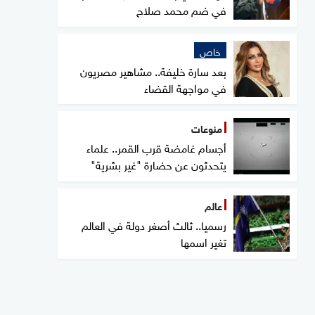
في ضم محمد صلاح
خاص
بعد سارة خليفة.. مشاهير مصريون
في مواجهة القضاء
منوعات
أجسام غامضة قرب القمر.. علماء
يتحدثون عن حضارة "غير بشرية"
عالم
رسميا.. ثالث أصغر دولة في العالم
تغير اسمها