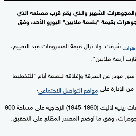
والمجوهرات الشهير والذي يقع قرب مصنعه الذي
رات بقيمة "بضعة ملايين" اليورو الأحد، وفق
سُرقت. ولا تزال قيمة المسروقات قيد التقييم،
هرات
ارب أربعة ملايين".
م 2011 في وينغن سور مودر عن السرقة وإغلاقه لبضعة أيام "للتخطيط
من الإدارة على
.
مواقع التواصل الاجتماعي
واقتحم شخص أو أكثر المتحف الذي يعرض إبداعات رينيه لاليك (1860-1945) الزجاجية على مساحة 900
مجوهرات، وفق ما أوضح المصدر المطّلع على التحقيق.