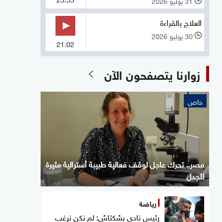
31 يوليو 2026
l
العلاج بالقراءة
30 يوليو 2026
l
21:02
زوارنا يتصفحون الآن
خاص
مصر.. تحرك عاجل لوقف فعالية طبيبة أسترالية مثيرة
للجدل
رياضة
رئيس نادي بشكتاش: لم نكن نرغب