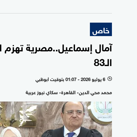
خاص
آمال إسماعيل..مصرية تهزم ا
الـ83
6 يوليو 2026 - 01:07 بتوقيت أبوظبي
l
محمد محي الدين- القاهرة- سكاي نيوز عربية