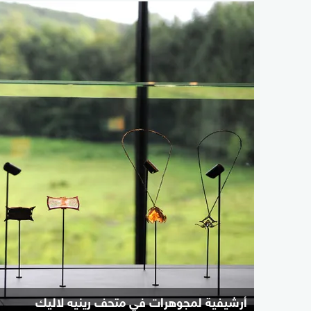
أرشيفية لمجوهرات في متحف رينيه لاليك