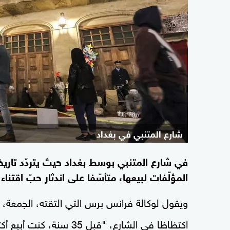
شارع المتنبي في بغداد
في شارع المتنبي بوسط بغداد حيث يتردّد تار
المؤلّفات لبيعها، متأسّفا على اندثار حبّ اقتنا
ويقول لوكالة فرانس برس التي التقته، الجمعة،