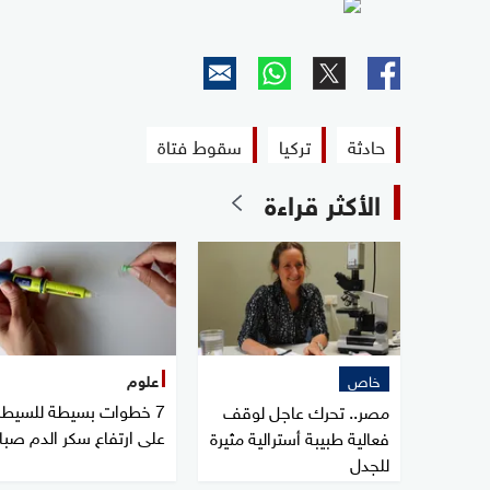
حادثة
تركيا
سقوط فتاة
الأكثر قراءة
خاص
علوم
7 خطوات بسيطة للسيطر
مصر.. تحرك عاجل لوقف
على ارتفاع سكر الدم صبا
فعالية طبيبة أسترالية مثيرة
للجدل