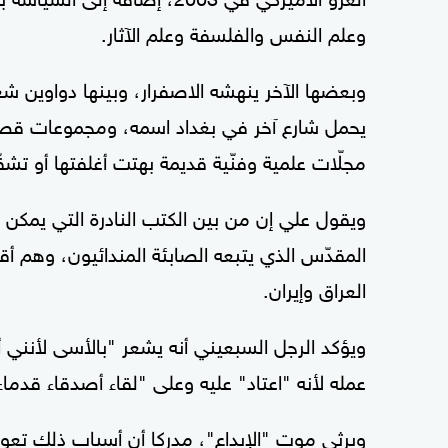
وعلم النفس والفلسفة وعلم الآثار.
وبعضها الآخر ينهشه الاصفرار، وبينها دواوين ش
يحمل شارع آخر في بغداد اسمه، ومجموعات قصصي
مجلّات علمية وفنّية قديمة بهتت أغلفتها أو تشق
ويقول علي إن من بين الكتب النادرة التي يمكن ا
المقدّس الذي يتبعه الصابئة المندائيون، وهم أ
العراق وإيران.
ويؤكد الرجل السبعيني أنه يشعر "بالأسى لأنني 
عمله لأنه "اعتاد" عليه وعلى "لقاء أصدقاء قدماء 
ويرثي موت "الإبداع"، مدركا أن أسباب ذلك تعود