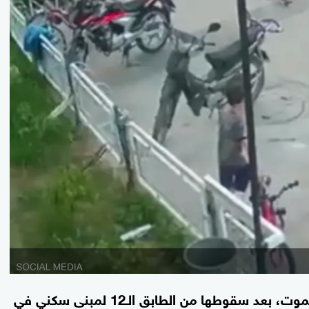
نجت فتاة تبلغ من العمر 14 عاما بأعجوبة من الموت، بعد سقوطها من الطابق الـ12 لمبنى سكني في