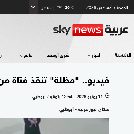
الجمعة 7 أغسطس 2026
°C
26
واشنطن
الرئيسية
أخبار
شرق أوسط
عالم
ر
فيديو.. "مظلة" تنقذ فتاة من
11 يونيو 2026 - 12:54 بتوقيت أبوظبي
l
سكاي نيوز عربية - أبوظبي