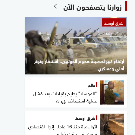
زوارنا يتصفحون الآن
شرق أوسط
ارتفاع كبير لحصيلة هجوم الحوثيين.. استنفار وتوتر
أمني وعسكري
عالم
"الموساد" يطيح بقيادات بعد فشل
عملية استهداف لإيران
شرق أوسط
لأول مرة منذ 16 عاما.. إنجاز اقتصادي
سوري في وقت قياسي