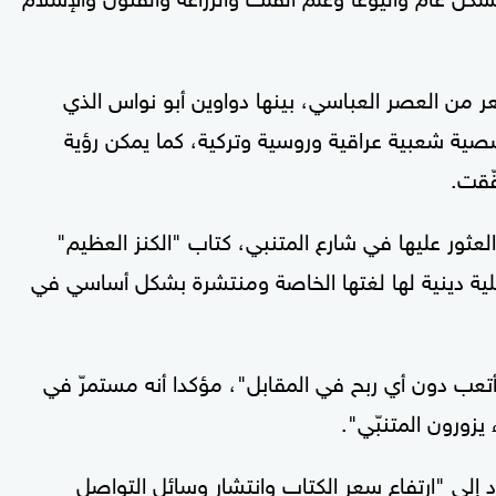
عر من العصر العباسي، بينها دواوين أبو نواس الذي
ة شعبية عراقية وروسية وتركية، كما يمكن رؤية
ّقت.
لعثور عليها في شارع المتنبي، كتاب "الكنز العظيم"
قلية دينية لها لغتها الخاصة ومنتشرة بشكل أساسي في
أتعب دون أي ربح في المقابل"، مؤكدا أنه مستمرّ في
يزورون المتنبّي".
 إلى "ارتفاع سعر الكتاب وانتشار وسائل التواصل