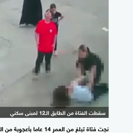
سقطت الفتاة من الطابق الـ12 لمبنى سكني