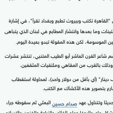
"القاهرة تكتب وبيروت تطبع وبغداد تقرأ"، في إشارة
نات وما بعدها وانتشار المطابع في لبنان الذي يتباهى
ن الموسومة، لكن هذه المقولة تبدو بعيدة اليوم.
لذي أطلق عليه قبل نحو 100 عام اسم شاعر القرن العاشر أبو الطيب المتنبي، تنتشر عشرات
ة، وذلك بالقرب من المقاهي وملتقيات المثقفين.
دينار" (أي بأقل من دولار واحد)، لمحاولة استقطاب
ارع بتصوير هذه الأكشاك مع الكتب.
ديثا وتتناول عهد
البعثي ثم سقوطه جراء
صدام حسين
ة إلى السياسة بشكل عام واليوغا وعلم الفلك والزراعة والفنون والإسلام