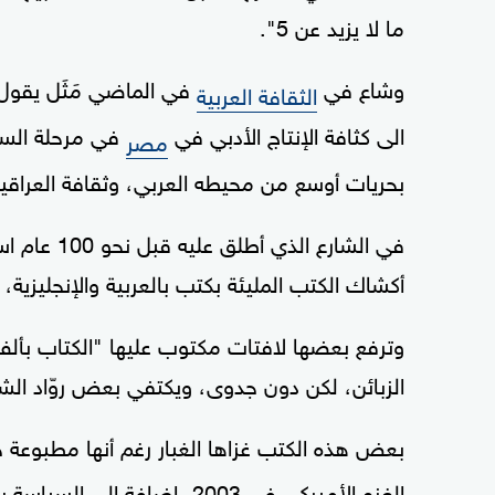
ما لا يزيد عن 5".
وشاع في
في الماضي مَثَل يقول 
الثقافة العربية
الى كثافة الإنتاج الأدبي في
في مرحلة الستي
مصر
بحريات أوسع من محيطه العربي، وثقافة العراقيي
في الشارع ا
أكشاك الكتب المليئة بكتب بالعربية والإنجليزي
وترفع بعضها لافتات مكتوب عليها "الكتاب بألف 
الزبائن، لكن دون جدوى، ويكتفي بعض روّاد الش
بعض هذه الكتب غزاها الغبار رغم أنها مطبوعة ح
الغزو الأميركي في 2003، إضاف