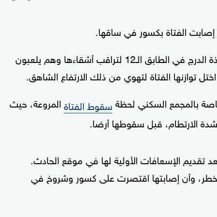
 إصابت الفتاة بكسور في ساقها.
ووقعت الحادثة عندما كانت الفتاة تقف عند نافذة الدرج في الطابق الـ12 لتراقب أشقاءها وهم يلعبون
ل توازنها الفتاة لتهوي من ذلك الارتفاع الشاهق.
خاصة بالمجمع السكني لحظة
المروعة، حيث
سقوط الفتاة
دة الارتطام، قبل سقوطها أرضا.
د تقديم الإسعافات الأولية لها في موقع الحادث.
الخطر، وأن إصابتها اقتصرت على كسور وشروخ في