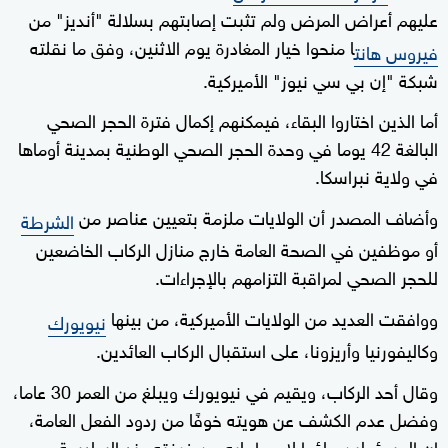
عليهم أعراض المرض ولم تثبت إصابتهم بسلالة "أنديز" من
ا منحوا خيار المغادرة يوم الاثنين، وفق ما نقلته
فيروس هانت
شبكة "إن بي سي نيوز" الأميركية.
أما الذين اختاروا البقاء، فيمكنهم إكمال فترة الحجر الصحي
البالغة 42 يوما في وحدة الحجر الصحي الوطنية بمدينة أوماها
في ولاية نبراسكا.
وأضاف المصدر أن الولايات ملزمة بتعيين عناصر من
الشرطة
أو موظفين في الصحة العامة خارج منازل الركاب الخاضعين
للحجر الصحي لمراقبة التزامهم بالإجراءات.
ووافقت العديد من الولايات الأميركية، من بينها
نيويورك
وكاليفورنيا وأريزونا، على استقبال الركاب العائدين.
وقال أحد الركاب، ويقيم في نيويورك ويبلغ من العمر 30 عاما،
وفضل عدم الكشف عن هويته خوفًا من ردود الفعل العامة،
إن المسؤولين جاؤوا لاصطحابه من غرفته عند السادسة