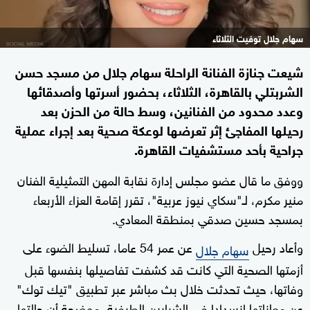
سهام جلال توفيت الثلاثاء
شيعت جنازة الفنانة الراحلة سهام جلال من مسجد حسن
الشربتلي بالقاهرة، الثلاثاء، بحضور أسرتها وأصدقائها
وعدد محدود من الفنانين، وسط حالة من الحزن بعد
رحيلها المفاجئ إثر تعرضها لوعكة صحية بعد إجراء عملية
جراحية بأحد مستشفيات القاهرة.
ووفق ما قال عضو مجلس إدارة نقابة المهن التمثيلية الفنان
منير مكرم، لـ"سكاي نيوز عربية"، تقرر إقامة العزاء الأربعاء
بمسجد حسين صدقي بمنطقة المعادي.
وأعاد رحيل
عن عمر 54 عاما، تسليط الضوء على
سهام جلال
أزمتها الصحية التي كانت قد كشفت تفاصيلها بنفسها قبل
وفاتها، حيث تحدثت خلال بث مباشر عبر تطبيق "تيك توك"
عن معاناتها انسدادا في الشرايين الطرفية، موضحة أن حالتها