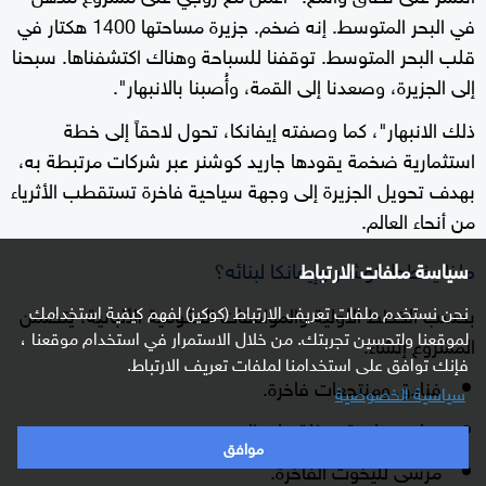
في البحر المتوسط. إنه ضخم. جزيرة مساحتها 1400 هكتار في
قلب البحر المتوسط. توقفنا للسباحة وهناك اكتشفناها. سبحنا
إلى الجزيرة، وصعدنا إلى القمة، وأُصبنا بالانبهار".
ذلك الانبهار"، كما وصفته إيفانكا، تحول لاحقاً إلى خطة
استثمارية ضخمة يقودها جاريد كوشنر عبر شركات مرتبطة به،
بهدف تحويل الجزيرة إلى وجهة سياحية فاخرة تستقطب الأثرياء
من أنحاء العالم.
ماذا يخطط كوشنر وإيفانكا لبنائه؟
سياسة ملفات الارتباط
نحن نستخدم ملفات تعريف الارتباط (كوكيز) لفهم كيفية استخدامك
بحسب الخطط الأولية والموافقات الحكومية الألبانية، يتضمن
لموقعنا ولتحسين تجربتك. من خلال الاستمرار في استخدام موقعنا ،
المشروع إنشاء:
فإنك توافق على استخدامنا لملفات تعريف الارتباط.
فنادق ومنتجعات فاخرة.
سياسية الخصوصية
فيلات خاصة مطلة على البحر.
موافق
مرسى لليخوت الفاخرة.