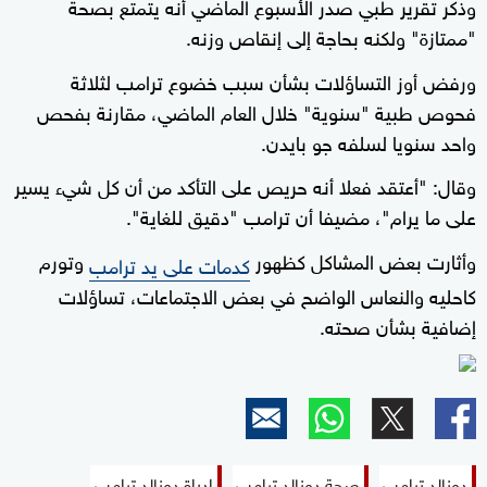
وذكر تقرير طبي صدر الأسبوع الماضي أنه يتمتع بصحة
"ممتازة" ولكنه بحاجة إلى إنقاص وزنه.
ورفض أوز التساؤلات بشأن سبب خضوع ترامب لثلاثة
فحوص طبية "سنوية" خلال العام الماضي، مقارنة بفحص
واحد سنويا لسلفه جو بايدن.
وقال: "أعتقد فعلا أنه حريص على التأكد من أن كل شيء يسير
على ما يرام"، مضيفا أن ترامب "دقيق للغاية".
وأثارت بعض المشاكل كظهور
وتورم
كدمات على يد ترامب
كاحليه والنعاس الواضح في بعض الاجتماعات، تساؤلات
إضافية بشأن صحته.
دونالد ترامب
صحة دونالد ترامب
إدراة دونالد ترامب