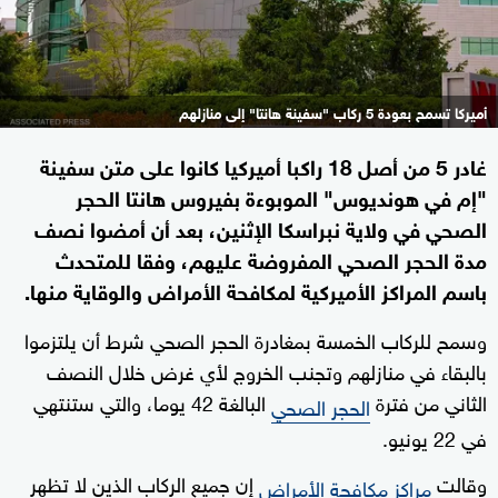
أميركا تسمح بعودة 5 ركاب "سفينة هانتا" إلى منازلهم
غادر 5 من أصل 18 راكبا أميركيا كانوا على متن سفينة
"إم في هونديوس" الموبوءة بفيروس هانتا الحجر
الصحي في ولاية نبراسكا الإثنين، بعد أن أمضوا نصف
مدة الحجر الصحي المفروضة عليهم، وفقا للمتحدث
باسم المراكز الأميركية لمكافحة الأمراض والوقاية منها.
وسمح للركاب الخمسة بمغادرة الحجر الصحي شرط أن يلتزموا
بالبقاء في منازلهم وتجنب الخروج لأي غرض خلال النصف
الثاني من فترة
البالغة 42 يوما، والتي ستنتهي
الحجر الصحي
في 22 يونيو.
وقالت
إن جميع الركاب الذين لا تظهر
مراكز مكافحة الأمراض