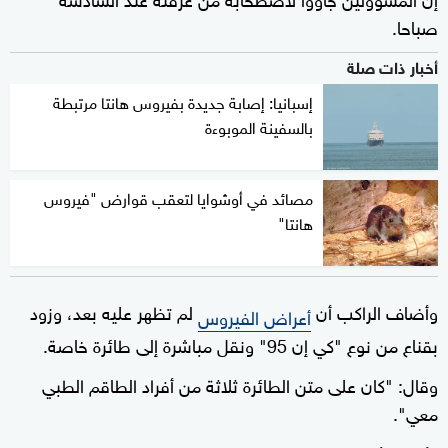
صباحا.
أخبار ذات صلة
إسبانيا: إصابة جديدة بفيروس هانتا مرتبطة
بالسفينة الموبوءة
مصائد في أوشوايا لتعقب قوارض "فيروس
هانتا"
وأضاف الراكب أن
لم تظهر عليه بعد، وزود
أعراض الفيروس
بقناع من نوع "كي إن 95" ونقل مباشرة إلى طائرة خاصة.
وقال: "كان على متن الطائرة ثلاثة من أفراد الطاقم الطبي
معي".