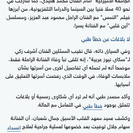
نحو 40 عملا فنيا بين السينما والدراما التلفزيونية، من أبرزها
فيلم "النمس" مع الفنان الراحل محمود عبد العزيز، ومسلسل
"أين قلبي" مع الفنانة يسرا.
لا بلاغات عن خطأ طبي
وفي السياق ذاته، قال نقيب الممثلين الفنان أشرف زكي
لـ"سكاي نيوز عربية"، إنه تلقى نبأ وفاة الفنانة الراحلة فقط،
موضحا أنه لم تصله أي تفاصيل أخرى من أسرتها بشأن
ملابسات الوفاة، في الوقت الذي رفضت أسرتها التعليق على
أسبابها.
وأكد مصدر طبي أنه لم ترد أي شكاوى رسمية أو بلاغات
تتعلق بوجود
في التعامل مع الحالة.
خطأ طبي
وكشف عميد معهد القلب الأسبق جمال شعبان، أن الفنانة
سهام جلال توفيت بعد خضوعها لعملية جراحية لعلاج
انسداد