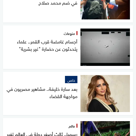
في ضم محمد صلاح
منوعات
أجسام غامضة قرب القمر.. علماء
يتحدثون عن حضارة "غير بشرية"
خاص
بعد سارة خليفة.. مشاهير مصريون في
مواجهة القضاء
عالم
رسميا.. ثالث أصغر دولة في العالم تغير