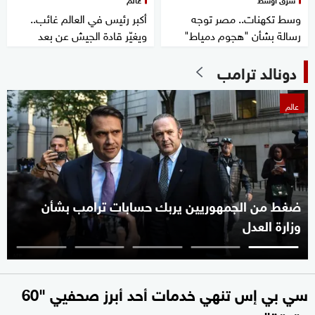
وسط تكهنات.. مصر توجه
أكبر رئيس في العالم غائب..
رسالة بشأن "هجوم دمياط"
ويغيّر قادة الجيش عن بعد
دونالد ترامب
عالم
ضغط من الجمهوريين يربك حسابات ترامب بشأن
وزارة العدل
سي بي إس تنهي خدمات أحد أبرز صحفيي "60