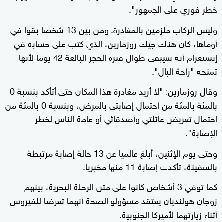
خطر فوري على الجمهور".
وليس الركاب ملزمين بالمغادرة. ومن بين 13 شخصا بقوا في
أوماها، كان هناك جيك روزمارين، الذي كتب على حسابه في
إنستغرام أنه سيبقى طوال فترة الحجر البالغة 42 يوما لأنها
تمنحه "راحة البال".
وقال روزمارين: "لا أريد مغادرة هذا المكان حتى أتأكد بنسبة 0
بالمئة بالمئة من احتمال إصابتي بالمرض، وبنسبة 0 بالمئة من
احتمال تعريض عائلتي وأصدقائي أو عامة الناس لخطر
الإصابة".
وحتى يوم الإثنين، أبلغ عالميا عن 13 حالة إصابة مرتبطة
بالسفينة، تأكدت إصابة 11 منها مخبريا.
كما توفي 3 أشخاص كانوا على متن الرحلة البحرية، بينهم
زوجان هولنديان يعتقد مسؤولو الصحة أنهما تعرضا للفيروس
أثناء زيارتهما لأميركا الجنوبية.