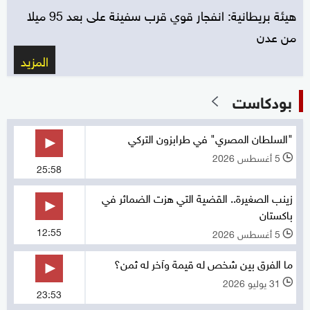
هيئة بريطانية: انفجار قوي قرب سفينة على بعد 95 ميلا
من عدن
المزيد
بودكاست
"السلطان المصري" في طرابزون التركي
5 أغسطس 2026
l
25:58
زينب الصغيرة.. القضية التي هزت الضمائر في
باكستان
12:55
5 أغسطس 2026
l
ما الفرق بين شخص له قيمة وآخر له ثمن؟
31 يوليو 2026
l
23:53