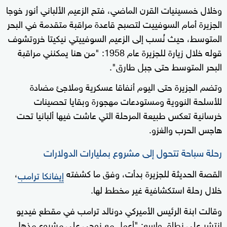
وخلال خمسينيات القرن الماضي، فتح الزعيم الألباني أنور خوجا
الجزيرة أمام السوفييت لتصبح قاعدة مراقبة متقدمة في البحر
المتوسط، حيث نُسب إلى الزعيم السوفييتي نيكيتا خروتشوف
قوله خلال زيارة للجزيرة عام 1958: "من هنا يمكنني مراقبة
البحر المتوسط حتى جبل طارق".
وتضم الجزيرة حتى اليوم أنفاقا عسكرية وملاجئ مضادة
للأسلحة النووية ومستودعات مهجورة وبقايا تحصينات
خرسانية تعكس طبيعة المرحلة التي عاشت فيها ألبانيا تحت
هاجس الحرب والغزو.
رحلة سباحة تتحول إلى مشروع بمليارات الدولارات
القصة الحديثة للجزيرة بدأت، وفق ما كشفته
،
إيفانكا ترامب
خلال رحلة استكشافية غير مخطط لها.
وقالت ابنة الرئيس الأميركي دونالد ترامب في مقطع فيديو
انتشر على نطاق واسع: "أعمل مع زوجي على مشروع مذهل