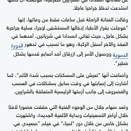
استدعت تدخلا جراحيا عاجلا.
وقالت الفنانة الراحلة قبل ساعات فقط من وفاتها، إنها
"فوجئت بقرار الأطباء إدخالها المستشفى لإجراء عملية جراحية
بشكل عاجل، حيث تعاني انسدادا في شريانين، أحدهما في
الفخذ والآخر أسفل الركبة، وهو ما تسبب في تدهور
الدورة
ووصول الأمر إلى ازرقاق أحد أصابع قدمها بشكل
الدموية
خطير".
وأضافت أنها "تعيش على المسكنات بسبب شدة الألم"، كما
أشارت إلى إصابتها في وقت سابق بمشكلات في العصب
والغضروف إلى جانب أزمتها الرئيسية المتعلقة بالشرايين.
وتعد سهام جلال من الوجوه الفنية التي حققت حضورا لافتا
خلال أواخر التسعينيات وبداية الألفية الجديدة، واشتهرت
بشكل خاص من خلال دور "لمياء" في فيلم "صعيدي في
الجامعة الأميركية" أمام الفنان محمد هنيدي، كما شاركت في