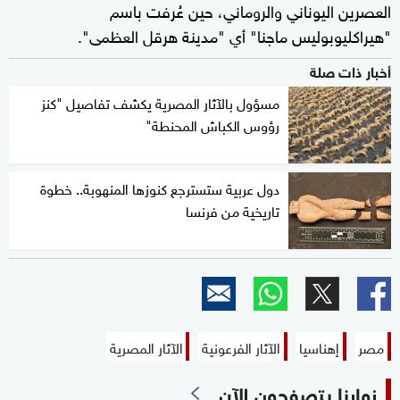
العصرين اليوناني والروماني، حين عُرفت باسم
"هيراكليوبوليس ماجنا" أي "مدينة هرقل العظمى".
أخبار ذات صلة
مسؤول بالآثار المصرية يكشف تفاصيل "كنز
رؤوس الكباش المحنطة"
دول عربية ستسترجع كنوزها المنهوبة.. خطوة
تاريخية من فرنسا
مصر
إهناسيا
الآثار الفرعونية
الآثار المصرية
زوارنا يتصفحون الآن