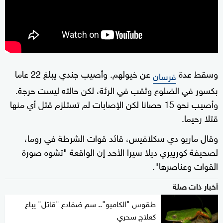
وسقط عدة
عن خيولهم. وأصيب جندي يبلغ 22 عاما
فرسان
بكسور في الضلوع وثقب في الرئة، ⁠لكن حالته ‌ليست حرجة.
وأصيب نحو 15 حصانا لكن الإصابات ⁠لم تستلزم قتل أي منها
قتلا رحيما.
وقال ⁠ماريو دي سكلافيس، قائد قوات الشرطة في روما،
لصحيفة كورييري ​ديلا سيرا الأحد إن الواقعة "تشوه ​صورة
القوات وعناصرها".
أخبار ذات صلة
طقوس "الكامبو".. سم ضفادع "قاتل" يباع
كعلاج سحري