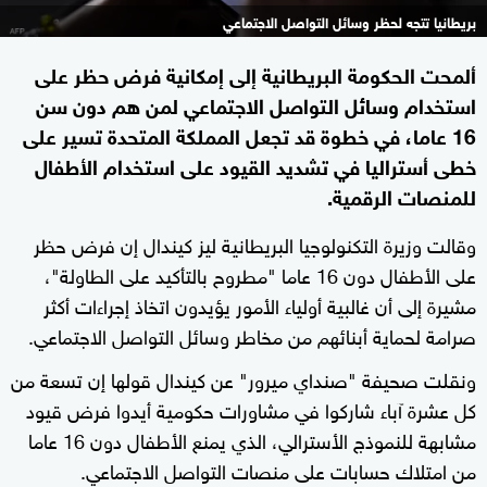
بريطانيا تتجه لحظر وسائل التواصل الاجتماعي
ألمحت الحكومة البريطانية إلى إمكانية فرض حظر على
استخدام وسائل التواصل الاجتماعي لمن هم دون سن
16 عاما، في خطوة قد تجعل المملكة المتحدة تسير على
خطى أستراليا في تشديد القيود على استخدام الأطفال
للمنصات الرقمية.
وقالت وزيرة التكنولوجيا البريطانية ليز كيندال إن فرض حظر
على الأطفال دون 16 عاما "مطروح بالتأكيد على الطاولة"،
مشيرة إلى أن غالبية أولياء الأمور يؤيدون اتخاذ إجراءات أكثر
صرامة لحماية أبنائهم من مخاطر وسائل التواصل الاجتماعي.
ونقلت صحيفة "صنداي ميرور" عن كيندال قولها إن تسعة من
كل عشرة آباء شاركوا في مشاورات حكومية أيدوا فرض قيود
مشابهة للنموذج الأسترالي، الذي يمنع الأطفال دون 16 عاما
من امتلاك حسابات على منصات التواصل الاجتماعي.