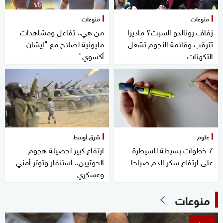
منوعات
منوعات
زفاف رونالدو السبت؟ ماديرا
من هي.. تفاعل ومشاهدات
تترقب وقائمة النجوم تشعل
مليونية لصلاح مع "إيشان
التكهنات
أكسوي"
علوم
شرق أوسط
7 خطوات بسيطة للسيطرة
ارتفاع كبير لحصيلة هجوم
على ارتفاع سكر الدم صباحا
الحوثيين.. استنفار وتوتر أمني
وعسكري
منوعات
منوعات