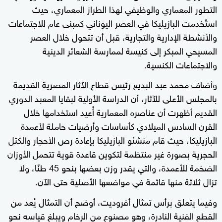
التطور المعماري والوظيفي لهذا الطراز المعماري، حيث
استُخدمت البازيليكا في العصر اليوناني كمبنى عام للاجتماعات
والأنشطة الإدارية والتجارية، قبل أن تتحول خلال العصر
المسيحي المبكر إلى كنيسة لممارسة الشعائر الدينية
والاجتماعات الكنسية.
وأضاف محمد عبد البديع رئيس قطاع الآثار المصرية القديمة
بالمجلس الأعلى للآثار، أن الدراسة الأولية لبقايا المعبد الدوري
القديم أظهرت أن عناصره المعمارية أُعيد استخدامها خلال
القرن السادس الميلادي كأساسات وأرضيات حاملة لأعمدة
البازيليكا، حيث قام منشئو البازيليكا بإعادة رص الأحجار والكتل
الحجرية بصورة غير منتظمة لتكوين قاعدة قوية تتحمل الأوزان
الضخمة للأعمدة، والتي يقدر وزن بعضها بنحو 45 طنًا، ولا
تزال ثلاثة منها قائمة في مواضعها الأصلية حتى الآن.
وفيما يتعلق برأس تمثال أفروديت، أوضح أن التمثال يُعد من
القطع الفنية النادرة، وهو مصنوع من الرخام ويبلغ قياسه نحو