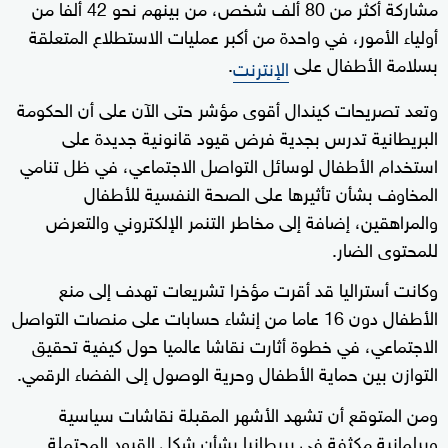
مشاركة أكثر من 80 ألف شخص، من بينهم نحو 42 ألفا من
أولياء الأمور، في واحدة من أكبر عمليات الاستطلاع المتعلقة
بسلامة الأطفال على
.
الإنترنت
وتعد تصريحات كيندال أقوى مؤشر حتى الآن على أن الحكومة
البريطانية تدرس بجدية فرض قيود قانونية جديدة على
استخدام الأطفال لوسائل التواصل الاجتماعي، في ظل تنامي
المخاوف بشأن تأثيرها على الصحة النفسية للأطفال
والمراهقين، إضافة إلى مخاطر التنمر الإلكتروني والتعرض
للمحتوى الضار.
وكانت أستراليا قد أقرت مؤخرا تشريعات تهدف إلى منع
الأطفال دون 16 عاما من إنشاء حسابات على منصات التواصل
الاجتماعي، في خطوة أثارت نقاشا عالميا حول كيفية تحقيق
التوازن بين حماية الأطفال وحرية الوصول إلى الفضاء الرقمي.
ومن المتوقع أن تشهد الأشهر المقبلة نقاشات سياسية
وبرلمانية مكثفة في بريطانيا بشأن شكل القيود المحتملة