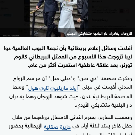
الزوجان يغادران دار البلدية متشابكي الأيدي
أفادت وسائل إعلام بريطانية بأن نجمة البوب العالمية دوا
ليبا تزوجت هذا الأسبوع من الممثل البريطاني كالوم
تورنر، بعد علاقة عاطفية استمرت أكثر من عام.
وذكرت صحيفتا "ذي صن" و"ديلي ميل" أن مراسم الزواج
المدني أُقيمت في مبنى "
" وسط
أولد ماريلبون تاون هول
العاصمة البريطانية لندن، حيث شوهد الزوجان وهما يغادران
دار البلدية متشابكي الأيدي.
وبحسب التقارير، يعتزم الثنائي الاحتفال بزواجهما من خلال
حفل فاخر يمتد ثلاثة أيام في
الإيطالية بحضور
جزيرة صقلية
أفراد العائلة والأصدقاء المقربين.