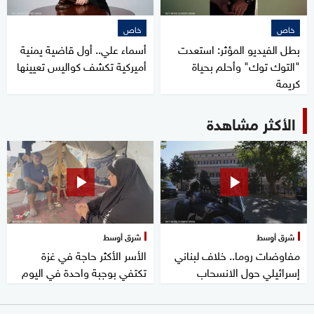
خاص
خاص
بطل الفيديو المؤثر: استعدت
أسماء علي.. أول قاضية يمنية
"التوك توك" وأحلم بحياة
أميركية تكشف كواليس تعيينها
كريمة
الأكثر مشاهدة
شرق أوسط
شرق أوسط
مفاوضات روما.. خلاف لبناني
الأسر الأكثر حاجة في غزة
إسرائيلي حول الانسحاب
تكتفي بوجبة واحدة في اليوم