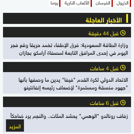
الخيول
الفرسان
الألعاب النارية
روما
الأخبار العاجلة
قبل 44 دقيقة
l
وزارة الطاقة السعودية: فرق الإطفاء تخمد حريقا وقع فجر
اليوم في إحدى المرافق التابعة لمصفاة أرامكو بجازان
قبل 4 ساعات
l
الاتحاد الدولي لكرة القدم "فيفا" يدين ما وصفها بأنها
"جهود منسقة ومستمرة" لإضعاف رئيسه إنفانتينو
قبل 6 ساعات
l
زفاف رونالدو "الوهمي" يحشد المئات.. والنجم يرد ضاحكاً
المزيد