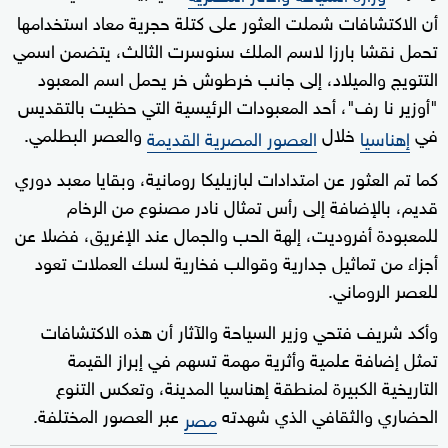
أن الاكتشافات شملت العثور على كتلة حجرية معاد استخدامها
تحمل نقشا بارزا لاسم الملك سنوسرت الثالث، يتضمن اسمي
التتويج والميلاد، إلى جانب خرطوش خر يحمل اسم المعبود
"أوزير نا رف"، أحد المعبودات الرئيسية التي حظيت بالتقديس
في
خلال
والعصر البطلمي.
إهناسيا
العصور المصرية القديمة
كما تم العثور عن امتدادات لبازيليكا رومانية، وبقايا معبد دوري
قديم، بالإضافة إلى رأس تمثال نادر مصنوع من الرخام
للمعبودة أفروديت، إلهة الحب والجمال عند الإغريق، فضلا عن
أجزاء من تماثيل جدارية وقوالب فخارية لسك العملات تعود
للعصر الروماني.
وأكد شريف فتحي وزير السياحة والآثار أن هذه الاكتشافات
تمثل إضافة علمية وأثرية مهمة تسهم في إبراز القيمة
التاريخية الكبيرة لمنطقة إهناسيا المدينة، وتعكس التنوع
الحضاري والثقافي الذي شهدته
عبر العصور المختلفة.
مصر