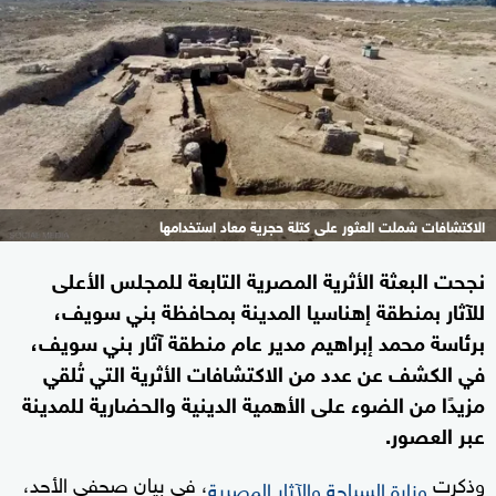
الاكتشافات شملت العثور على كتلة حجرية معاد استخدامها
نجحت البعثة الأثرية المصرية التابعة للمجلس الأعلى
للآثار بمنطقة إهناسيا المدينة بمحافظة بني سويف،
برئاسة محمد إبراهيم مدير عام منطقة آثار بني سويف،
في الكشف عن عدد من الاكتشافات الأثرية التي تُلقي
مزيدًا من الضوء على الأهمية الدينية والحضارية للمدينة
عبر العصور.
وذكرت
، في بيان صحفي الأحد،
وزارة السياحة والآثار المصرية