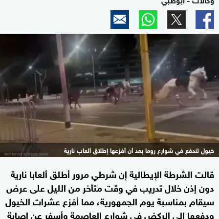
خيول تندفع في شوارع روما بعد أن أفزعها إطلاق ألعاب نارية
قالت الشرطة الإيطالية إن ​شرطي مرور أطلق ألعابا نارية
دون إذن خلال تدريب ​في وقت متأخر ⁠من الليل على عرض
سيقام بمناسبة يوم الجمهورية، مما أفزع عشرات الخيول
ودفعها إلى الركض في شوارع العاصمة وأسفر عن إصابة ​