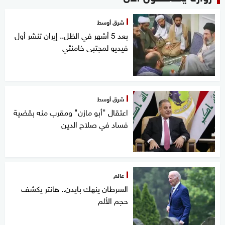
شرق أوسط
بعد 5 أشهر في الظل.. إيران تنشر أول
فيديو لمجتبى خامنئي
شرق أوسط
اعتقال "أبو مازن" ومقرب منه بقضية
فساد في صلاح الدين
عالم
السرطان ينهك بايدن.. هانتر يكشف
حجم الألم