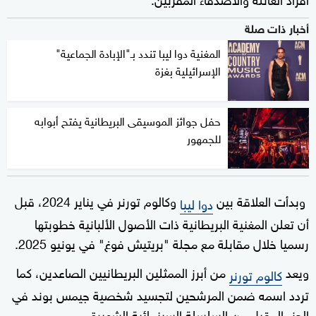
أخبار ذات صلة
المغنية دوا ليبا تندد بـ"الإبادة الجماعية"
الإسرائيلية بغزة
حفل جوائز الموسيقى البريطانية يفتح أبوابه
للجمهور
وبدأت العلاقة بين
وكالوم تورنر في يناير 2024، قبل
دوا ليبا
أن تعلن المغنية البريطانية ذات الأصول الألبانية خطوبتها
رسميا خلال مقابلة مع مجلة "بريتيش فوغ" في يونيو 2025.
ويعد
من أبرز الممثلين البريطانيين الصاعدين، كما
كالوم تورنر
تردد اسمه ضمن المرشحين لتجسيد شخصية جيمس بوند في
الجزء المقبل من السلسلة السينمائية الشهيرة.