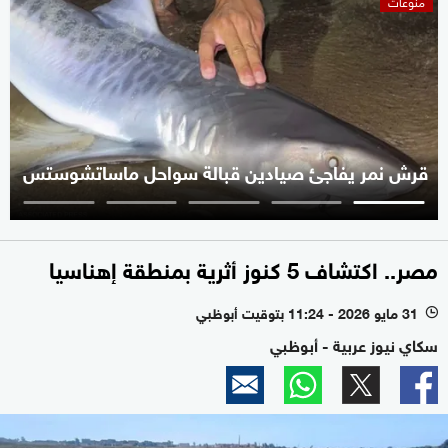
قرش نمر يفاجئ صيادين قبالة سواحل ماساتشوستس
مصر.. اكتشاف 5 كنوز أثرية بمنطقة إهناسيا
31 مايو 2026 - 11:24 بتوقيت أبوظبي
l
سكاي نيوز عربية - أبوظبي